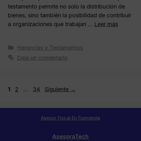
testamento permite no solo la distribución de
bienes, sino también la posibilidad de contribuir
a organizaciones que trabajan …
Leer más
Categorías
Herencias y Testamentos
Deja un comentario
Página
Página
Página
1
2
…
34
Siguiente
→
Asesor Fiscal En Fuengirola
AsesoraTech