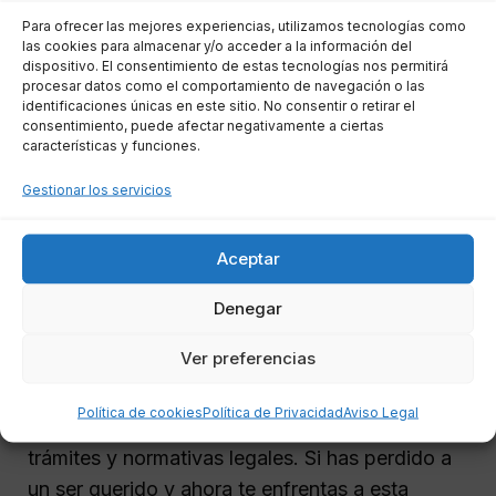
testamento en Zaragoza
Para ofrecer las mejores experiencias, utilizamos tecnologías como
las cookies para almacenar y/o acceder a la información del
fácilmente
dispositivo. El consentimiento de estas tecnologías nos permitirá
procesar datos como el comportamiento de navegación o las
identificaciones únicas en este sitio. No consentir o retirar el
consentimiento, puede afectar negativamente a ciertas
características y funciones.
Gestionar los servicios
Aceptar
Denegar
Ver preferencias
La gestión de una herencia sin testamento
Política de cookies
Política de Privacidad
Aviso Legal
puede convertirse en un laberinto confuso de
trámites y normativas legales. Si has perdido a
un ser querido y ahora te enfrentas a esta