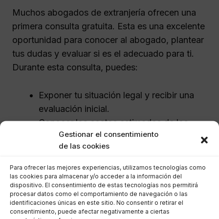
Muchos abogados de extranjería ofrecen una
primera consulta gratuita. Esta es una excelente
oportunidad para conocer al abogado, plantear
tus dudas y evaluar si es el adecuado para ti.
Durante esta consulta, puedes:
Exponer tu situación legal y recibir una
evaluación inicial.
Conocer los costos estimados de los
Gestionar el consentimiento
servicios.
de las cookies
Consultar sobre el tiempo que podría
llevar tu trámite.
Para ofrecer las mejores experiencias, utilizamos tecnologías como
las cookies para almacenar y/o acceder a la información del
dispositivo. El consentimiento de estas tecnologías nos permitirá
En AsesoraTech, ofrecemos un servicio de
procesar datos como el comportamiento de navegación o las
identificaciones únicas en este sitio. No consentir o retirar el
consultas de documentación llamado
«Papeles
consentimiento, puede afectar negativamente a ciertas
Claros»
, donde podrás enviar tus documentos