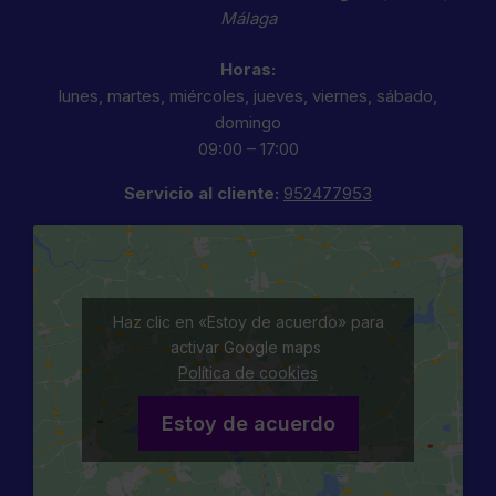
Málaga
Horas:
lunes, martes, miércoles, jueves, viernes, sábado,
domingo
09:00 – 17:00
Servicio al cliente:
952477953
Haz clic en «Estoy de acuerdo» para
activar Google maps
Política de cookies
Estoy de acuerdo