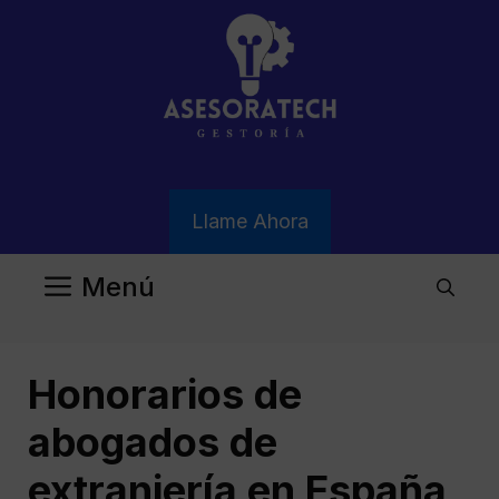
Saltar
al
contenido
Llame Ahora
Menú
Honorarios de
abogados de
extranjería en España