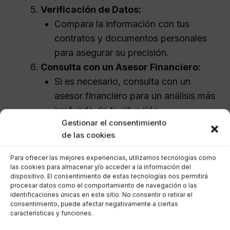
Verificación de Datos:
Compara la información con tus
contratos y documentos personales
para asegurar su precisión.
Consulta con un Asesor Financiero:
Si es necesario, consulta con un
asesor financiero para un análisis más
profundo de tu situación.
Gestionar el consentimiento
Contacto con Acreedores:
de las cookies
Si encuentras deudas que no
reconoces, contacta a los acreedores
Para ofrecer las mejores experiencias, utilizamos tecnologías como
para confirmar los saldos pendientes.
las cookies para almacenar y/o acceder a la información del
dispositivo. El consentimiento de estas tecnologías nos permitirá
procesar datos como el comportamiento de navegación o las
Con estos pasos, podrás obtener una visión
identificaciones únicas en este sitio. No consentir o retirar el
consentimiento, puede afectar negativamente a ciertas
clara de tus deudas registradas en el Banco de
características y funciones.
España y tomar decisiones informadas para