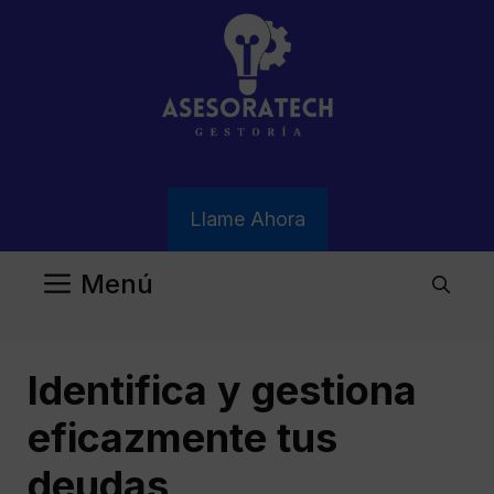
Saltar
al
contenido
Llame Ahora
Menú
Identifica y gestiona
eficazmente tus
deudas