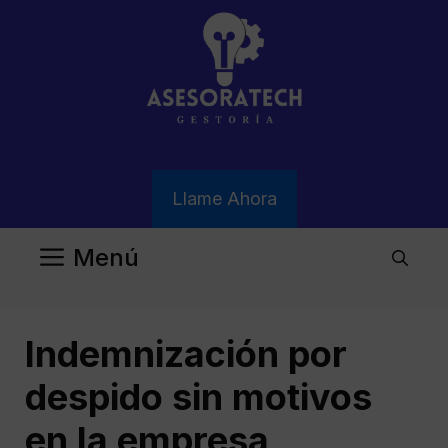
Saltar
al
contenido
Llame Ahora
Menú
Indemnización por
despido sin motivos
en la empresa