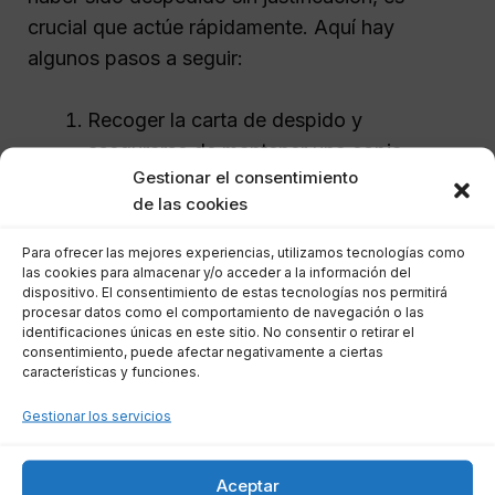
crucial que actúe rápidamente. Aquí hay
algunos pasos a seguir:
Recoger la carta de despido y
asegurarse de mantener una copia
Gestionar el consentimiento
firmada.
de las cookies
Consultar a un abogado especializado en
derecho laboral para obtener
Para ofrecer las mejores experiencias, utilizamos tecnologías como
asesoramiento sobre la situación.
las cookies para almacenar y/o acceder a la información del
dispositivo. El consentimiento de estas tecnologías nos permitirá
Evaluar las opciones, ya sea impugnar el
procesar datos como el comportamiento de navegación o las
identificaciones únicas en este sitio. No consentir o retirar el
despido o tratar de llegar a un acuerdo
consentimiento, puede afectar negativamente a ciertas
con la empresa.
características y funciones.
Presentar la papeleta de conciliación
Gestionar los servicios
dentro del plazo de 20 días hábiles.
Recopilar toda la documentación y
Aceptar
pruebas que puedan respaldar la