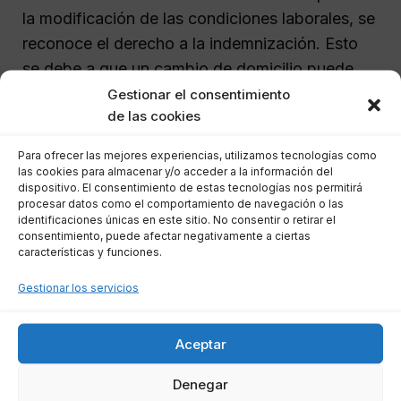
la modificación de las condiciones laborales, se
reconoce el derecho a la indemnización. Esto
se debe a que un cambio de domicilio puede
acarrear un perjuicio significativo en la vida
Gestionar el consentimiento
de las cookies
personal y profesional de un trabajador.
Para ofrecer las mejores experiencias, utilizamos tecnologías como
Por ejemplo, si un empleado que vive en Madrid
las cookies para almacenar y/o acceder a la información del
dispositivo. El consentimiento de estas tecnologías nos permitirá
es transferido a Algeciras, el tribunal considera
procesar datos como el comportamiento de navegación o las
que el cambio es sustancial y que el trabajador
identificaciones únicas en este sitio. No consentir o retirar el
consentimiento, puede afectar negativamente a ciertas
tiene derecho a una indemnización al optar por
características y funciones.
la rescisión de su contrato.
Gestionar los servicios
¿Cuánto es la indemnización
Aceptar
por modificación sustancial?
Denegar