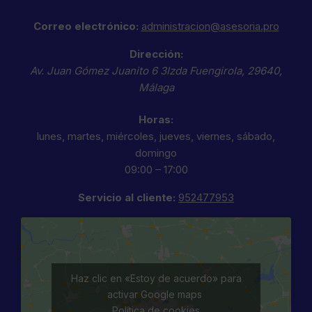
Correo electrónico:
administracion@asesoria.pro
Dirección:
Av. Juan Gómez Juanito 6 3Izda
Fuengirola
,
29640
,
Málaga
Horas:
lunes, martes, miércoles, jueves, viernes, sábado,
domingo
09:00 – 17:00
Servicio al cliente:
952477953
Haz clic en «Estoy de acuerdo» para
activar Google maps
Política de cookies