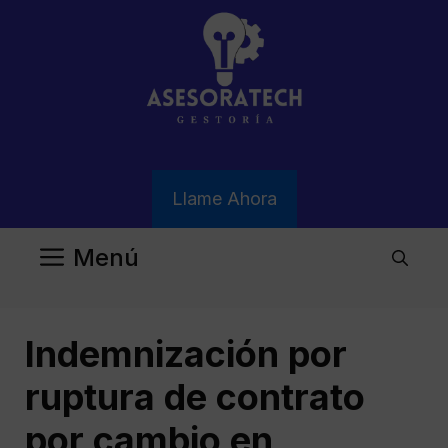
Saltar
al
contenido
Llame Ahora
Menú
Indemnización por
ruptura de contrato
por cambio en