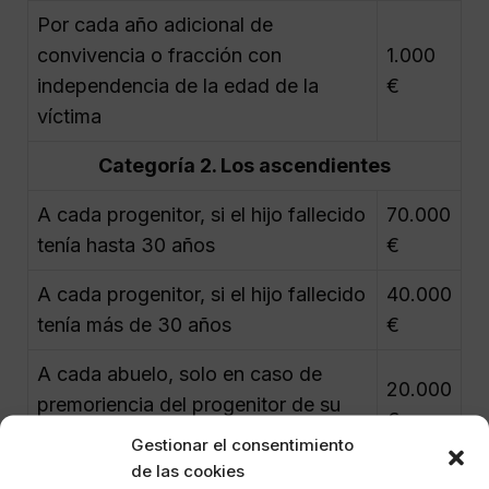
Por cada año adicional de
convivencia o fracción con
1.000
independencia de la edad de la
€
víctima
Categoría 2. Los ascendientes
A cada progenitor, si el hijo fallecido
70.000
tenía hasta 30 años
€
A cada progenitor, si el hijo fallecido
40.000
tenía más de 30 años
€
A cada abuelo, solo en caso de
20.000
premoriencia del progenitor de su
€
rama familiar
Gestionar el consentimiento
de las cookies
Categoría 3. Los descendientes