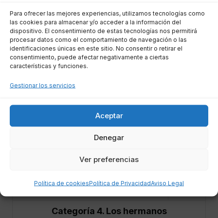
Para ofrecer las mejores experiencias, utilizamos tecnologías como
90.000
las cookies para almacenar y/o acceder a la información del
A cada hijo que tenga hasta 14 años
dispositivo. El consentimiento de estas tecnologías nos permitirá
€
procesar datos como el comportamiento de navegación o las
identificaciones únicas en este sitio. No consentir o retirar el
A cada hijo que tenga desde 14
80.000
consentimiento, puede afectar negativamente a ciertas
características y funciones.
hasta 20 años
€
Gestionar los servicios
A cada hijo que tenga desde 20
50.000
hasta 30 años
€
Aceptar
A cada hijo que tenga más de 30
20.000
Denegar
años
€
Ver preferencias
A cada nieto, solo en caso de
15.000
premoriencia del progenitor hijo del
€
Política de cookies
Política de Privacidad
Aviso Legal
abuelo fallecido
Categoría 4. Los hermanos