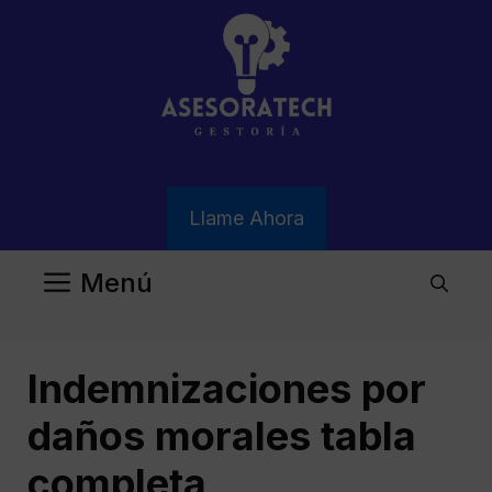
Saltar
al
contenido
Llame Ahora
Menú
Indemnizaciones por
daños morales tabla
completa