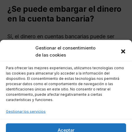
¿Se puede embargar el dinero
en la cuenta bancaria?
Sí, el dinero en cuentas bancarias puede ser
embargado, pero con ciertas limitaciones. Si los
Gestionar el consentimiento
fondos provienen del salario,
aplica la misma
de las cookies
regla de inembargabilidad del SMI
. Esto
Para ofrecer las mejores experiencias, utilizamos tecnologías como
implica que hasta 1.134 euros en la cuenta no
las cookies para almacenar y/o acceder a la información del
pueden ser embargados.
dispositivo. El consentimiento de estas tecnologías nos permitirá
procesar datos como el comportamiento de navegación o las
identificaciones únicas en este sitio. No consentir o retirar el
Ejemplo:
Si hay
2.500 euros
en la cuenta y
consentimiento, puede afectar negativamente a ciertas
características y funciones.
el titular recibe un salario de 1.200 euros al mes,
solo podría embargarse la cantidad que exceda
Gestionar los servicios
el SMI. De esta manera, se protege al
trabajador de quedar sin recursos.
Aceptar