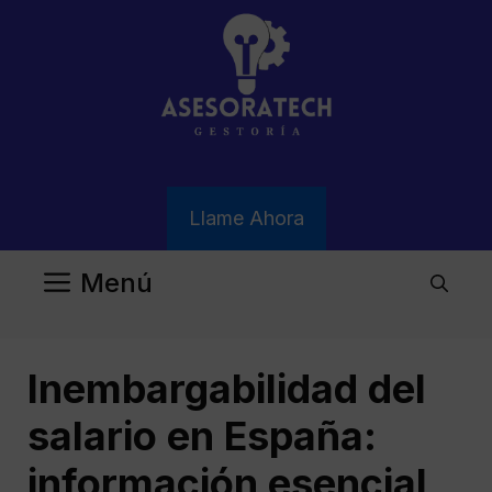
Saltar
al
contenido
Llame Ahora
Menú
Inembargabilidad del
salario en España:
información esencial