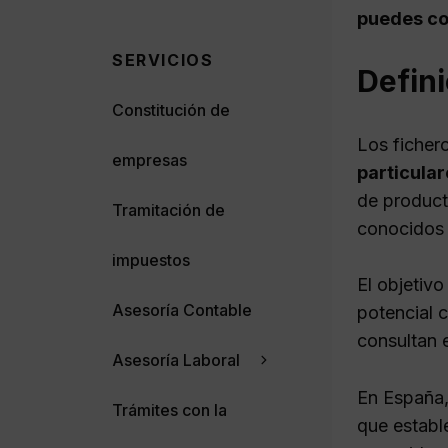
puedes con
SERVICIOS
Defini
Constitución de
Los ficher
empresas
particula
de product
Tramitación de
conocidos 
impuestos
El objetivo
Asesoría Contable
potencial 
consultan 
Asesoría Laboral
En España,
Trámites con la
que establ