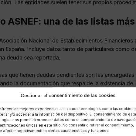
ión. Las entidades suelen tener sus propios procedim
o ASNEF: una de las listas má
Asociación Nacional de Establecimientos Financieros d
 en España. Incluye datos tanto de particulares como 
na deuda sea reportada.
as que tienen deudas pendientes son las encargadas d
ando la documentación que respalde la existencia de 
Gestionar el consentimiento de las cookies
ede consultar ASNEF?
ofrecer las mejores experiencias, utilizamos tecnologías como las cookies 
enar y/o acceder a la información del dispositivo. El consentimiento de est
des que pueden acceder a la información en ASNEF in
logías nos permitirá procesar datos como el comportamiento de navegació
dentificaciones únicas en este sitio. No consentir o retirar el consentimiento,
 afectar negativamente a ciertas características y funciones.
os, para evaluar solicitudes de crédito.