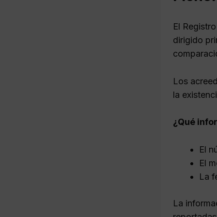
El Registr
dirigido p
comparaci
Los acreed
la existen
¿Qué info
El n
El m
La f
La informa
reportadas