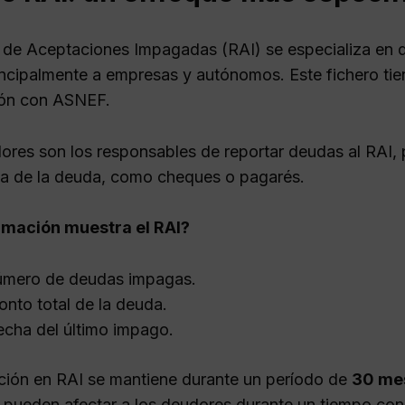
o de Aceptaciones Impagadas (RAI) se especializa en 
rincipalmente a empresas y autónomos. Este fichero tie
ón con ASNEF.
ores son los responsables de reportar deudas al RAI
cia de la deuda, como cheques o pagarés.
rmación muestra el RAI?
úmero de deudas impagas.
onto total de la deuda.
echa del último impago.
ción en RAI se mantiene durante un período de
30 me
 pueden afectar a los deudores durante un tiempo con