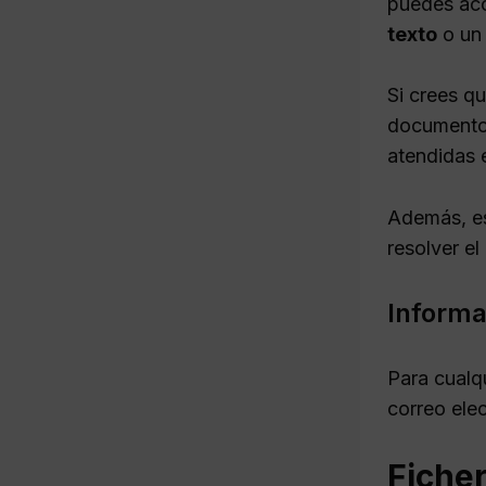
puedes acc
texto
o un 
Si crees q
documentos
atendidas 
Además, es
resolver e
Informa
Para cualq
correo ele
Fiche