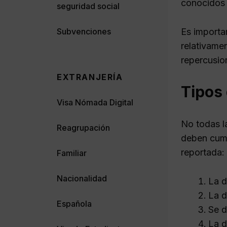
conocidos 
seguridad social
Subvenciones
Es importa
relativame
repercusion
EXTRANJERÍA
Tipos
Visa Nómada Digital
No todas l
Reagrupación
deben cump
reportada:
Familiar
Nacionalidad
La d
La d
Española
Se d
La d