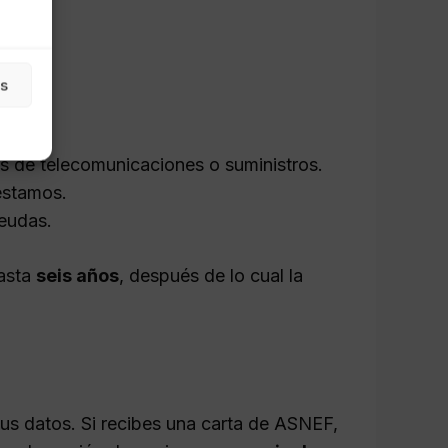
as
s de telecomunicaciones o suministros.
éstamos.
deudas.
asta
seis años
, después de lo cual la
sus datos. Si recibes una carta de ASNEF,