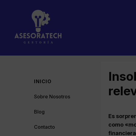
Saltar
al
contenido
Inso
INICIO
rele
Sobre Nosotros
Blog
Es sorpre
como «mor
Contacto
financier