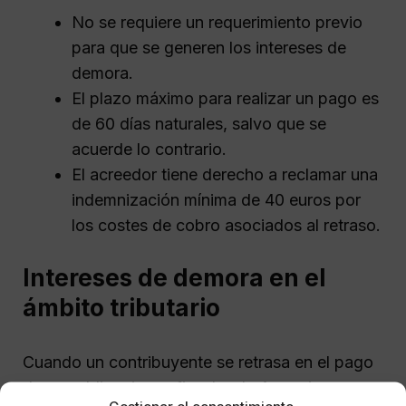
No se requiere un requerimiento previo
para que se generen los intereses de
demora.
El plazo máximo para realizar un pago es
de 60 días naturales, salvo que se
acuerde lo contrario.
El acreedor tiene derecho a reclamar una
indemnización mínima de 40 euros por
los costes de cobro asociados al retraso.
Intereses de demora en el
ámbito tributario
Cuando un contribuyente se retrasa en el pago
de sus obligaciones fiscales, la Agencia