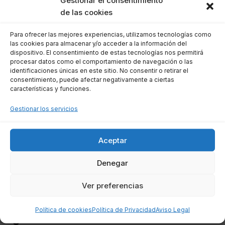
Gestionar el consentimiento
Tributaria aplica intereses de demora a partir del
de las cookies
día siguiente al vencimiento del plazo de pago
voluntario. Esto implica que,
Para ofrecer las mejores experiencias, utilizamos tecnologías como
las cookies para almacenar y/o acceder a la información del
independientemente de las sanciones que se
dispositivo. El consentimiento de estas tecnologías nos permitirá
puedan aplicar, los intereses de demora se
procesar datos como el comportamiento de navegación o las
identificaciones únicas en este sitio. No consentir o retirar el
devengan automáticamente.
consentimiento, puede afectar negativamente a ciertas
características y funciones.
El tipo de interés aplicable se determina
Gestionar los servicios
anualmente y es independiente de cualquier
sanción impuesta por la administración. Esto
Aceptar
significa que, aunque no se imponga una multa,
el contribuyente seguirá acumulando intereses
Denegar
si no cumple con sus obligaciones en el tiempo
Ver preferencias
estipulado.
Política de cookies
Política de Privacidad
Aviso Legal
¿Cómo se calculan los