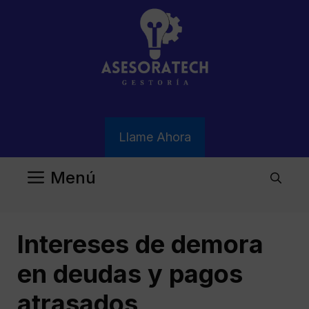
Saltar
al
contenido
Llame Ahora
Menú
Intereses de demora
en deudas y pagos
atrasados