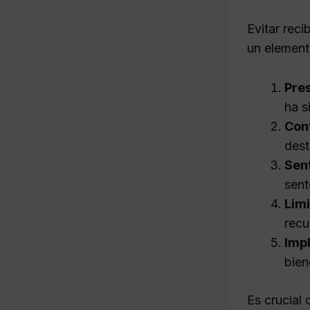
Evitar reci
un element
Pre
ha s
Con
dest
Sent
sent
Limi
recu
Imp
bien
Es crucial 