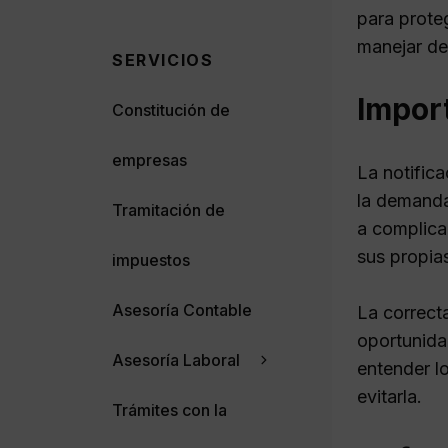
para prote
manejar de
SERVICIOS
Import
Constitución de
empresas
La notific
la demanda 
Tramitación de
a complica
sus propias
impuestos
Asesoría Contable
La correct
oportunida
Asesoría Laboral
entender l
evitarla.
Trámites con la