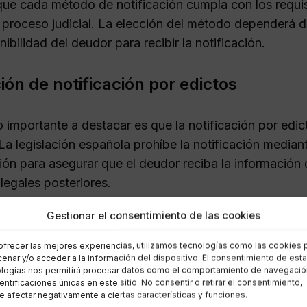
 que cada método de notificación cumpla con los requis
l proceso judicial. La elección del método dependerá d
nibilidad del deudor para recibir la notificación.
ión de notificación por edictos
 importante a destacar es que la notificación por edic
 La legislación española prohíbe la notificación media
ón para asegurar que el deudor reciba la información d
legales posteriores.
Gestionar el consentimiento de las cookies
cuencias de una notificación i
ofrecer las mejores experiencias, utilizamos tecnologías como las cookies 
enar y/o acceder a la información del dispositivo. El consentimiento de est
cación incorrecta puede tener graves repercusiones en 
logías nos permitirá procesar datos como el comportamiento de navegació
dentificaciones únicas en este sitio. No consentir o retirar el consentimiento,
rcar desde la nulidad del procedimiento hasta sanci
 afectar negativamente a ciertas características y funciones.