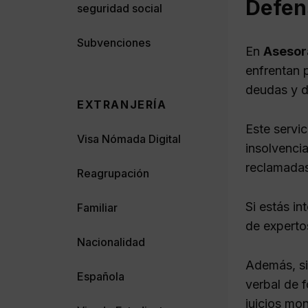
Defens
seguridad social
Subvenciones
En
Asesor
enfrentan 
deudas y d
EXTRANJERÍA
Este servic
Visa Nómada Digital
insolvenci
reclamadas
Reagrupación
Si estás i
Familiar
de expertos
Nacionalidad
Además, si
Española
verbal de 
juicios mo