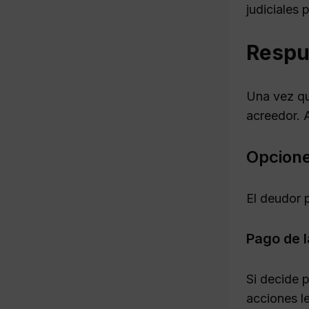
judiciales 
Respue
Una vez qu
acreedor. 
Opcione
El deudor p
Pago de 
Si decide 
acciones l