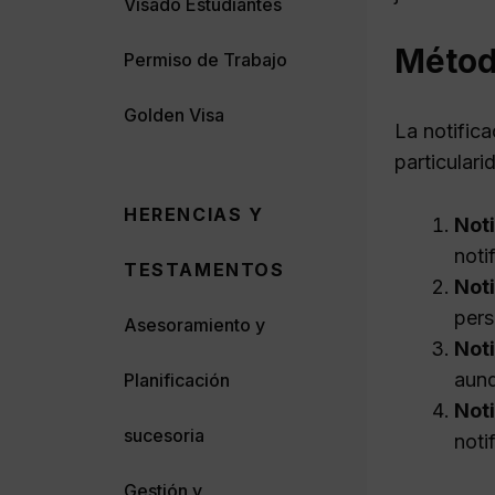
Visado Estudiantes
Método
Permiso de Trabajo
Golden Visa
La notific
particular
HERENCIAS Y
Noti
noti
TESTAMENTOS
Noti
pers
Asesoramiento y
Noti
aunq
Planificación
Noti
sucesoria
noti
Gestión y