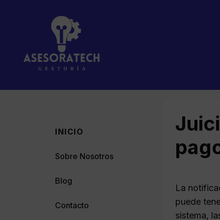
Saltar
al
contenido
Juic
INICIO
pag
Sobre Nosotros
Blog
La notific
puede tene
Contacto
sistema, l