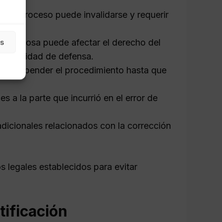
ta, el proceso puede invalidarse y requerir
efectuosa puede afectar el derecho del
as
 capacidad de defensa.
por suspender el procedimiento hasta que
s a la parte que incurrió en el error de
dicionales relacionados con la corrección
os legales establecidos para evitar
tificación