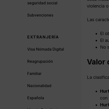
seguridad social
violencia o
Subvenciones
Las caracte
El o
EXTRANJERÍA
El a
No s
Visa Nómada Digital
Valor 
Reagrupación
Familiar
La clasific
Nacionalidad
Hurt
Española
con 
Hurt