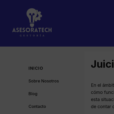
Saltar
al
contenido
Juic
INICIO
Sobre Nosotros
En el ámbi
cómo funci
Blog
esta situac
Contacto
de contar 