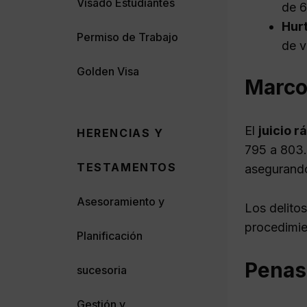
Visado Estudiantes
de 6
Hur
Permiso de Trabajo
de v
Golden Visa
Marco 
El
juicio r
HERENCIAS Y
795 a 803.
TESTAMENTOS
asegurando
Asesoramiento y
Los delitos
procedimie
Planificación
Penas 
sucesoria
Gestión y