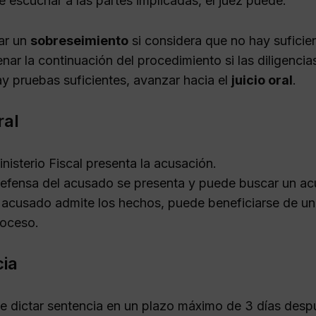
 escuchar a las partes implicadas, el juez puede:
ar un
sobreseimiento
si considera que no hay suficie
nar la continuación del procedimiento si las diligencias
ay pruebas suficientes, avanzar hacia el
juicio oral
.
ral
inisterio Fiscal presenta la acusación.
efensa del acusado se presenta y puede buscar un acu
l acusado admite los hechos, puede beneficiarse de u
roceso.
ia
be dictar sentencia en un plazo máximo de 3 días despué