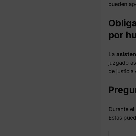
pueden ape
Obliga
por h
La
asiste
juzgado as
de justicia 
Pregun
Durante el 
Estas puede