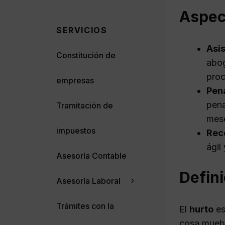
Aspect
SERVICIOS
Asis
Constitución de
abog
proc
empresas
Pen
pena
Tramitación de
mes
impuestos
Rec
ágil
Asesoría Contable
Defini
Asesoría Laboral
Trámites con la
El
hurto
es
cosa muebl