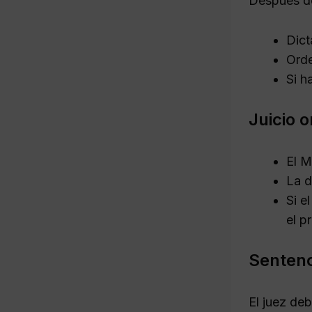
Después de
Dict
Orde
Si h
Juicio o
El M
La d
Si e
el p
Sentenc
El juez de