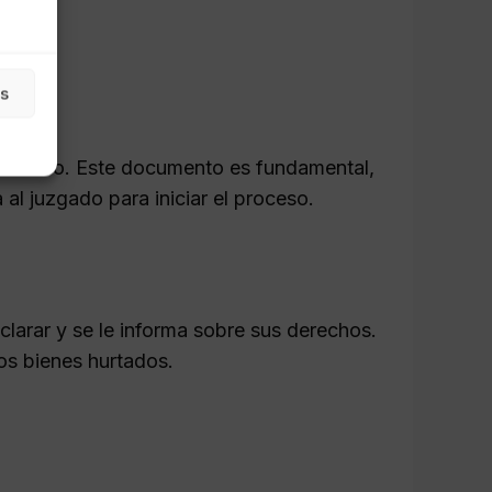
as
pechoso. Este documento es fundamental,
 al juzgado para iniciar el proceso.
larar y se le informa sobre sus derechos.
los bienes hurtados.