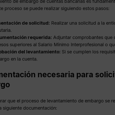
miento de embargo de cuentas bancarias es fundamental
te proceso se puede realizar siguiendo estos pasos:
entación de solicitud:
Realizar una solicitud a la en
utaria.
umentación requerida:
Adjuntar comprobantes que d
esos superiores al Salario Mínimo Interprofesional o q
obación del levantamiento:
Si se cumplen los requisi
rgo en la cuenta.
ntación necesaria para solici
rgo
rar que el proceso de levantamiento de embargo se rea
la siguiente documentación: