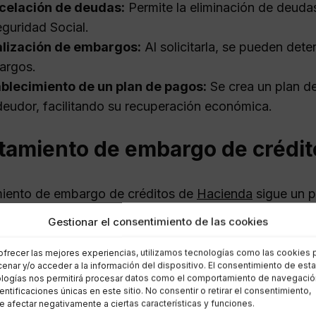
celación de deudas:
Permite la eliminación de deudas
eguridad Social.
alización de embargos:
Al solicitarla, se pueden det
argos.
blecimiento de un plan de pagos:
Se crea un plan de
deudor, facilitando su recuperación económica.
tamiento de embargo de crédit
miento de embargo de créditos de
Hacienda
sigue un p
y se realiza cuando la deuda ha sido saldada. Los pas
Gestionar el consentimiento de las cookies
 total de la deuda:
El deudor debe abonar el monto co
ofrecer las mejores experiencias, utilizamos tecnologías como las cookies 
enar y/o acceder a la información del dispositivo. El consentimiento de est
citud de levantamiento:
Se debe presentar la solicit
logías nos permitirá procesar datos como el comportamiento de navegació
dentificaciones únicas en este sitio. No consentir o retirar el consentimiento,
umentación de respaldo:
Es necesario adjuntar prue
 afectar negativamente a ciertas características y funciones.
espondiente.