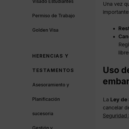
Visado Estudiantes
Una vez qu
importante
Permiso de Trabajo
Rest
Golden Visa
Can
Regi
libr
HERENCIAS Y
Uso d
TESTAMENTOS
emba
Asesoramiento y
Planificación
La
Ley de
cancelar d
sucesoria
Seguridad 
Gestión y