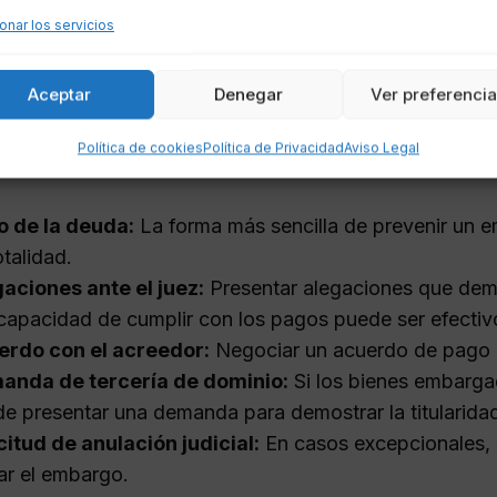
onar los servicios
vitar o anular un embargo judi
Aceptar
Denegar
Ver preferenci
nular un embargo judicial puede ser complejo, pero hay
Política de cookies
Política de Privacidad
Aviso Legal
rse:
o de la deuda:
La forma más sencilla de prevenir un 
otalidad.
aciones ante el juez:
Presentar alegaciones que dem
ncapacidad de cumplir con los pagos puede ser efectiv
erdo con el acreedor:
Negociar un acuerdo de pago q
anda de tercería de dominio:
Si los bienes embarga
e presentar una demanda para demostrar la titularida
citud de anulación judicial:
En casos excepcionales, s
ar el embargo.