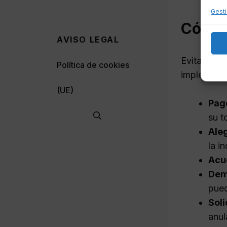
Gesti
Cómo e
AVISO LEGAL
Evitar o a
Política de cookies
implementa
(UE)
Pag
su t
Aleg
la i
Acu
Dem
pued
Soli
anul