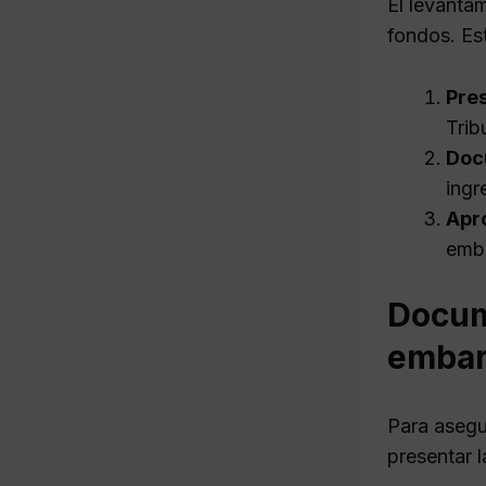
El levanta
fondos. Es
Pres
Trib
Doc
ingr
Apr
emba
Docume
emba
Para asegu
presentar 