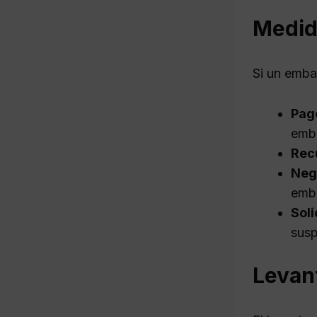
Medid
Si un emba
Pago
emb
Recu
Neg
emb
Soli
susp
Levan