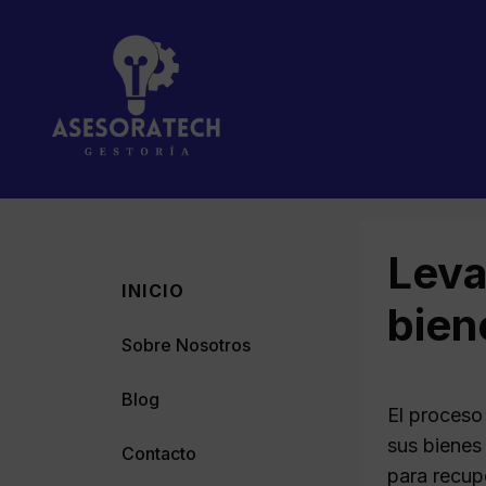
Saltar
al
contenido
Leva
INICIO
bien
Sobre Nosotros
Blog
El proces
sus bienes
Contacto
para recupe