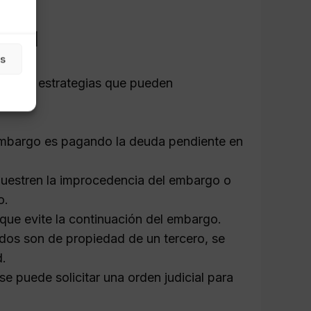
cial
as
 varias estrategias que pueden
embargo es pagando la deuda pendiente en
uestren la improcedencia del embargo o
o.
ue evite la continuación del embargo.
dos son de propiedad de un tercero, se
d.
e puede solicitar una orden judicial para