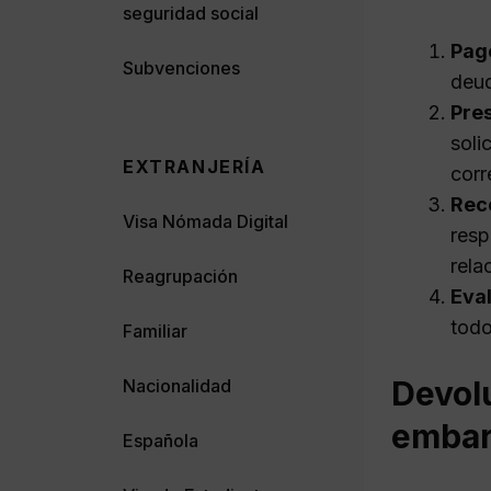
seguridad social
Pag
Subvenciones
deud
Pres
soli
EXTRANJERÍA
corr
Rec
Visa Nómada Digital
resp
rela
Reagrupación
Eval
todo
Familiar
Devol
Nacionalidad
emba
Española