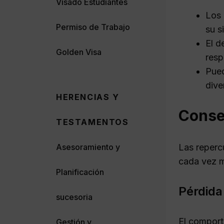
Visado Estudiantes
Los 
Permiso de Trabajo
su s
El d
Golden Visa
resp
Pued
dive
HERENCIAS Y
Consec
TESTAMENTOS
Las reperc
Asesoramiento y
cada vez m
Planificación
Pérdida
sucesoria
El comport
Gestión y