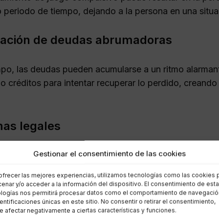
 periodo de tiempo, dejando a la persona en una situaci
ación de deudas abrumadoras
mpo, las deudas pueden acumularse a un ritmo alarman
o créditos para intentar recuperar lo perdido, creando
as legales
Gestionar el consentimiento de las cookies
ía puede llevar a situaciones legales complicadas, c
 impagas e incluso actividades ilegales para financiar
ofrecer las mejores experiencias, utilizamos tecnologías como las cookies 
financiera, sino que también puede acarrear repercusio
enar y/o acceder a la información del dispositivo. El consentimiento de est
logías nos permitirá procesar datos como el comportamiento de navegació
dentificaciones únicas en este sitio. No consentir o retirar el consentimiento,
portancia de buscar ayuda prof
 afectar negativamente a ciertas características y funciones.