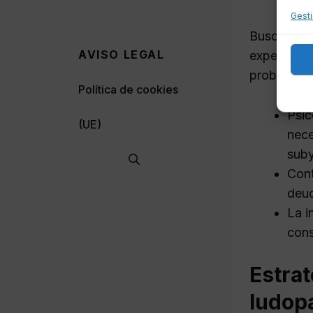
Gesti
Buscar ayu
AVISO LEGAL
expertos p
problemas 
Política de cookies
Psic
(UE)
nece
suby
Cont
deud
La i
cons
Estrat
ludopa