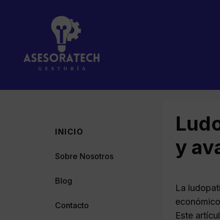
Saltar
al
contenido
Ludo
INICIO
y av
Sobre Nosotros
Blog
La ludopat
económicos
Contacto
Este artícu