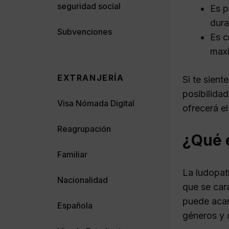
seguridad social
Es p
dura
Subvenciones
Es c
maxi
EXTRANJERÍA
Si te sien
posibilida
Visa Nómada Digital
ofrecerá e
Reagrupación
¿Qué e
Familiar
La ludopat
Nacionalidad
que se car
puede acar
Española
géneros y 