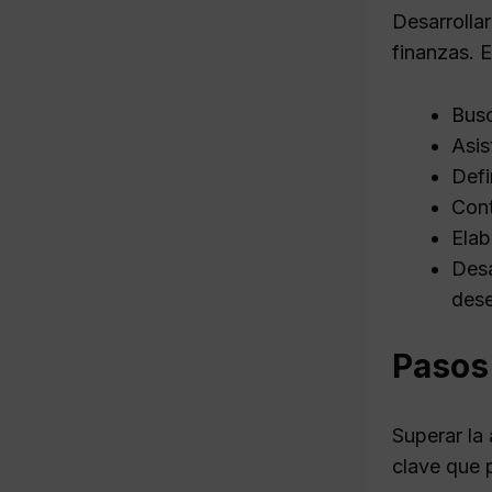
Desarrolla
finanzas. E
Busc
Asis
Defi
Cont
Elab
Desa
dese
Pasos 
Superar la
clave que 