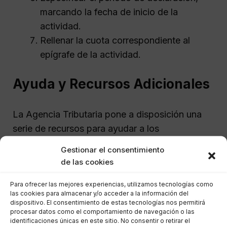
marcando la fecha de inicio de la
actividad.
Rellenar la cuota correspondiente al
epígrafe de la actividad.
Ayuda y Recursos Adicionales
La Agencia Tributaria pone a disposición una
serie de recursos para ayudar a los
contribuyentes en la presentación del Modelo
Gestionar el consentimiento
840:
de las cookies
Para ofrecer las mejores experiencias, utilizamos tecnologías como
Portal de Trámites
: La sede electrónica
las cookies para almacenar y/o acceder a la información del
incluye tutoriales y guías interactivas.
dispositivo. El consentimiento de estas tecnologías nos permitirá
procesar datos como el comportamiento de navegación o las
Atención Telefnica
: Una línea de ayuda
identificaciones únicas en este sitio. No consentir o retirar el