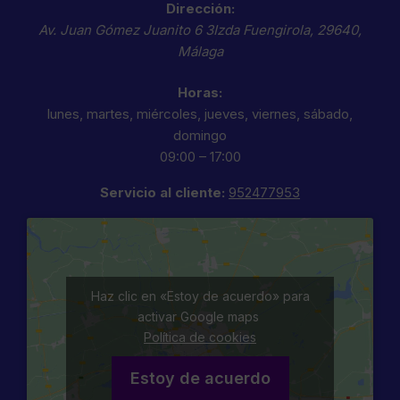
Dirección:
Av. Juan Gómez Juanito 6 3Izda
Fuengirola
,
29640
,
Málaga
Horas:
lunes, martes, miércoles, jueves, viernes, sábado,
domingo
09:00 – 17:00
Servicio al cliente:
952477953
Haz clic en «Estoy de acuerdo» para
activar Google maps
Política de cookies
Estoy de acuerdo