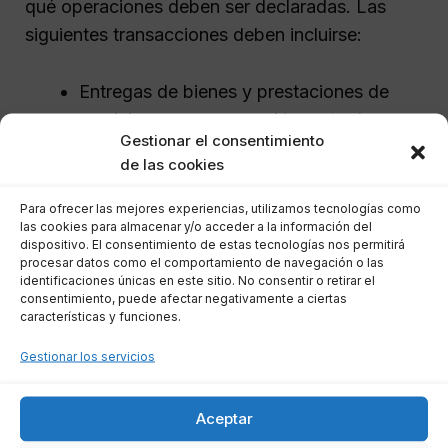
qué operaciones deben ser declaradas. Las
siguientes transacciones deben incluirse:
Entregas de bienes y prestaciones de
servicios que superen el importe de
Gestionar el consentimiento
3.005,06 euros.
de las cookies
Adquisiciones de bienes y servicios que
también superen este umbral.
Para ofrecer las mejores experiencias, utilizamos tecnologías como
las cookies para almacenar y/o acceder a la información del
Las facturas que incluyan IVA se
dispositivo. El consentimiento de estas tecnologías nos permitirá
consideran para el cálculo de este límite.
procesar datos como el comportamiento de navegación o las
identificaciones únicas en este sitio. No consentir o retirar el
consentimiento, puede afectar negativamente a ciertas
Sin embargo, hay excepciones a tener en
características y funciones.
cuenta, como las importaciones de mercancías
Gestionar los servicios
o adquisiciones entre diferentes territorios que
no se declaran en este modelo.
Aceptar