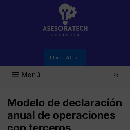
Saltar
al
contenido
Llame Ahora
Menú
Modelo de declaración
anual de operaciones
con terceros