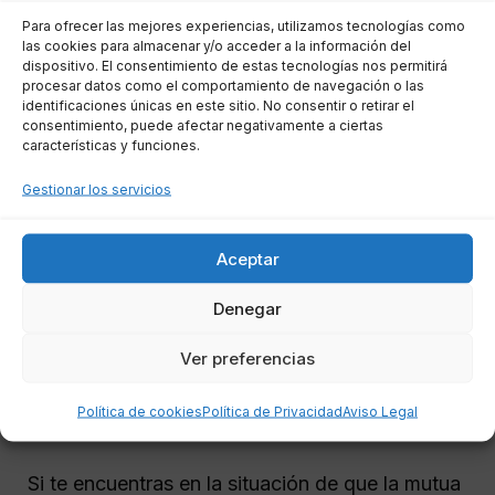
existe incapacidad.
Para ofrecer las mejores experiencias, utilizamos tecnologías como
Falta de asistencia a los reconocimientos
las cookies para almacenar y/o acceder a la información del
médicos programados.
dispositivo. El consentimiento de estas tecnologías nos permitirá
procesar datos como el comportamiento de navegación o las
Incumplimiento del tratamiento
identificaciones únicas en este sitio. No consentir o retirar el
consentimiento, puede afectar negativamente a ciertas
recomendado.
características y funciones.
Determinación de que la dolencia no está
relacionada con el trabajo.
Gestionar los servicios
Es importante que la mutua notifique estas
Aceptar
decisiones por escrito y justifique
Denegar
adecuadamente sus motivos.
Ver preferencias
Pasos para reclamar a la
mutua
Política de cookies
Política de Privacidad
Aviso Legal
Si te encuentras en la situación de que la mutua