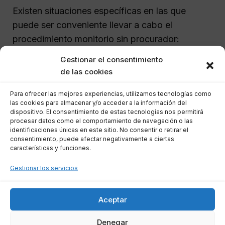
Existen situaciones específicas en las que
puede ser conveniente llevar a cabo el
procedimiento monitorio sin procurador:
Gestionar el consentimiento
Deudas pequeñas: Para reclamaciones
de las cookies
inferiores a 2.000 euros, puede ser
Para ofrecer las mejores experiencias, utilizamos tecnologías como
práctico evitar costes adicionales.
las cookies para almacenar y/o acceder a la información del
Relaciones directas: Cuando la relación
dispositivo. El consentimiento de estas tecnologías nos permitirá
procesar datos como el comportamiento de navegación o las
entre el acreedor y el deudor es sencilla,
identificaciones únicas en este sitio. No consentir o retirar el
la gestión puede hacerse sin
consentimiento, puede afectar negativamente a ciertas
características y funciones.
intermediarios.
Conocimiento del proceso: Si el acreedor
Gestionar los servicios
entiende bien el procedimiento monitorio,
puede sentirse capaz de manejar la
Aceptar
reclamación por su cuenta.
Impagos recurrentes: Si el deudor tiene
Denegar