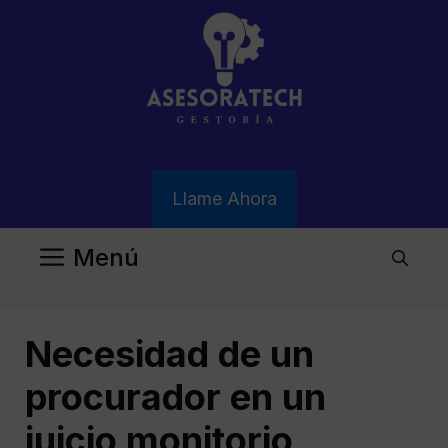
Saltar
al
contenido
Llame Ahora
Menú
Necesidad de un
procurador en un
juicio monitorio