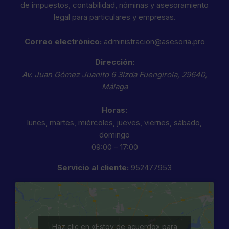
de impuestos, contabilidad, nóminas y asesoramiento
legal para particulares y empresas.
Correo electrónico:
administracion@asesoria.pro
Dirección:
Av. Juan Gómez Juanito 6 3Izda
Fuengirola
,
29640
,
Málaga
Horas:
lunes, martes, miércoles, jueves, viernes, sábado,
domingo
09:00 – 17:00
Servicio al cliente:
952477953
Haz clic en «Estoy de acuerdo» para