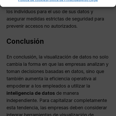
crucial obtener el
consentimiento explícito
de
los individuos para el uso de sus datos y
asegurar medidas estrictas de seguridad para
prevenir accesos no autorizados.
Conclusión
En conclusión, la visualización de datos no solo
cambia la forma en que las empresas analizan y
toman decisiones basadas en datos, sino que
también aumenta la eficiencia operativa al
empoderar a los empleados a utilizar la
inteligencia de datos
de manera
independiente. Para capitalizar completamente
esta tendencia, las empresas deben considerar
integrar herramientas de visualización de