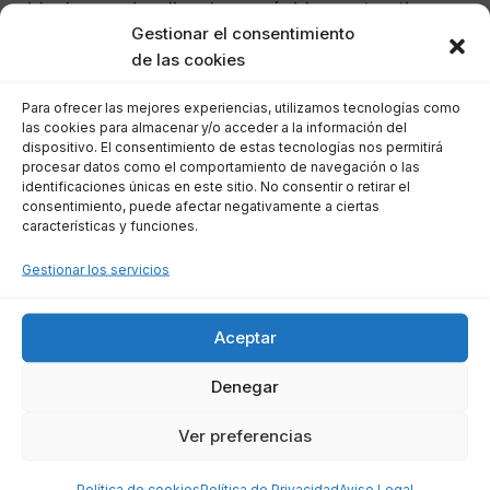
ideal para visualizaciones rápidas y atractivas,
Gestionar el consentimiento
mientras que
Datawrapper
ofrece opciones
de las cookies
simplificadas para aquellos que no tienen
habilidades de codificación y necesitan crear
Para ofrecer las mejores experiencias, utilizamos tecnologías como
las cookies para almacenar y/o acceder a la información del
gráficos informativos de manera eficiente.
dispositivo. El consentimiento de estas tecnologías nos permitirá
procesar datos como el comportamiento de navegación o las
identificaciones únicas en este sitio. No consentir o retirar el
Normativa Legal
consentimiento, puede afectar negativamente a ciertas
características y funciones.
La adopción de tecnologías de visualización de
Gestionar los servicios
datos no está exenta de consideraciones
legales
. Las organizaciones deben garantizar
Aceptar
que el manejo de datos cumpla con
regulaciones como el
Reglamento General de
Denegar
Protección de Datos (GDPR)
en la Unión
Ver preferencias
Europea, que dicta cómo se deben procesar y
proteger los datos personales. Además, es
Política de cookies
Política de Privacidad
Aviso Legal