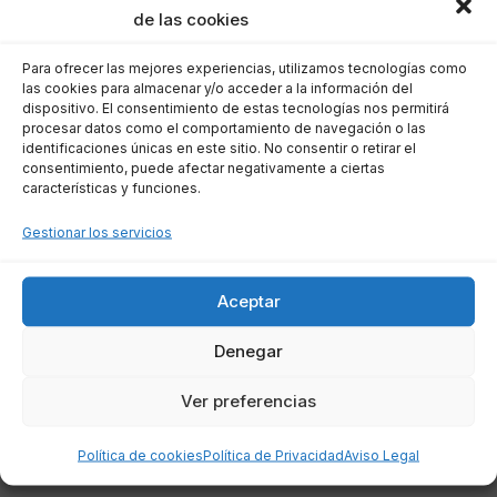
de las cookies
Llamada a la Acción
Para ofrecer las mejores experiencias, utilizamos tecnologías como
las cookies para almacenar y/o acceder a la información del
Si tienes dudas sobre cómo evitar
dispositivo. El consentimiento de estas tecnologías nos permitirá
discriminaciones en tus ofertas de empleo, no
procesar datos como el comportamiento de navegación o las
identificaciones únicas en este sitio. No consentir o retirar el
dudes en consultar con un abogado
consentimiento, puede afectar negativamente a ciertas
características y funciones.
especializado en derecho laboral. Un
asesoramiento profesional
te ayudará a
Gestionar los servicios
asegurar que tus ofertas sean legales y justas
para todos los postulantes. No permitas que la
Aceptar
discriminación afecte tu proceso de selección
de personal; busca asistencia legal para
Denegar
asegurar un proceso equitativo.
Ver preferencias
Preguntas Frecuentes
Política de cookies
Política de Privacidad
Aviso Legal