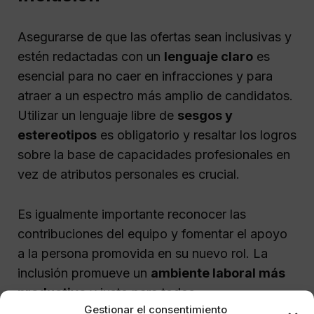
Asegurarse de que las ofertas sean inclusivas y
estén redactadas con un
lenguaje claro
es
esencial para no caer en infracciones y para
atraer a un espectro más amplio de candidatos.
Utilizar un lenguaje libre de
sesgos y
estereotipos
es obligatorio y resaltar los logros
sobre la base de capacidades profesionales en
vez de atributos personales es crucial.
Es igualmente importante reconocer las
contribuciones del equipo y fomentar el apoyo
a la persona promovida en su nuevo rol. La
inclusión promueve un
ambiente laboral más
productivo
y justo para todos.
Gestionar el consentimiento