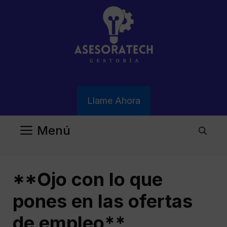
Saltar
al
contenido
Llame Ahora
Menú
**Ojo con lo que
pones en las ofertas
de empleo**