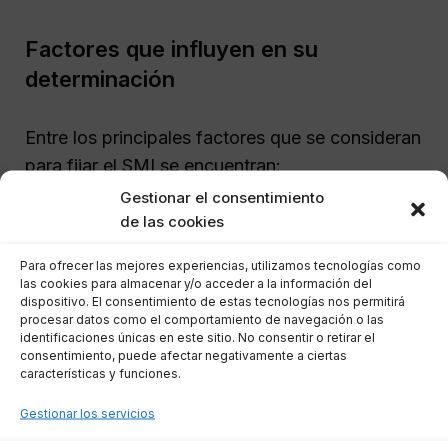
Factores que influyen en su
determinación
Entre los principales factores que se consideran
para fijar el SMI se encuentran:
Gestionar el consentimiento
de las cookies
Índice de Precios al Consumo (IPC):
Este indicador ajusta el salario mínimo de
Para ofrecer las mejores experiencias, utilizamos tecnologías como
acuerdo con la inflación, protegiendo así
las cookies para almacenar y/o acceder a la información del
dispositivo. El consentimiento de estas tecnologías nos permitirá
el poder adquisitivo de los trabajadores.
procesar datos como el comportamiento de navegación o las
Productividad:
Se analiza la evolución
identificaciones únicas en este sitio. No consentir o retirar el
consentimiento, puede afectar negativamente a ciertas
de la productividad en el país, buscando
características y funciones.
que el SMI esté alineado con el
Gestionar los servicios
rendimiento económico general.
Situación económica:
La tasa de