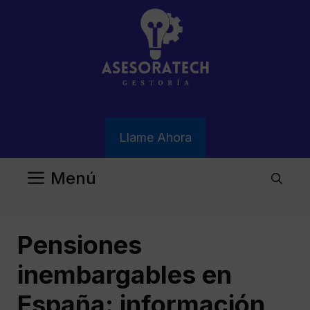
Saltar
al
contenido
Llame Ahora
Menú
Pensiones
inembargables en
España: información