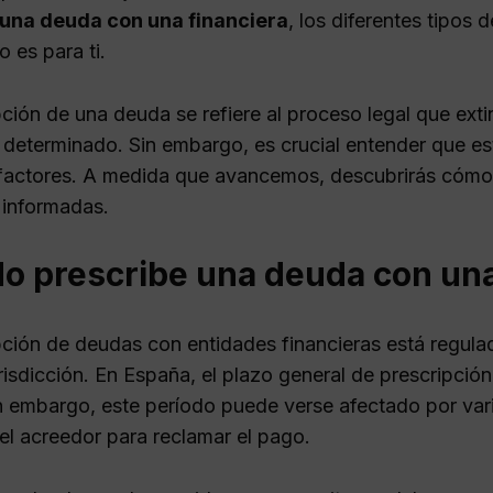
 una deuda con una financiera
, los diferentes tipos 
o es para ti.
pción de una deuda se refiere al proceso legal que ex
 determinado. Sin embargo, es crucial entender que e
 factores. A medida que avancemos, descubrirás cóm
 informadas.
o prescribe una deuda con una
pción de deudas con entidades financieras está regula
urisdicción. En España, el plazo general de prescripci
in embargo, este período puede verse afectado por vari
el acreedor para reclamar el pago.