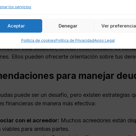
onar los servicios
echa en la que dejaste de pagar la deuda.
acciones realizadas por el acreedor desde el último p
Aceptar
Denegar
Ver preferenci
as reconocido la deuda en algún momento, ya que esto 
Política de cookies
Política de Privacidad
Aviso Legal
entras en esta situación, lo más recomendable es cons
nes. Ellos pueden ofrecerte orientación sobre tus dere
endaciones para manejar deud
udas puede ser un desafío, pero existen estrategias 
es financieras de manera más efectiva:
ociar con el acreedor:
Muchos acreedores están disp
 viables para ambas partes.