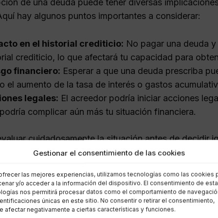
pción de una deuda puede tener diversas implicaciones
Aquí hay algunos puntos importantes a considerar:
cto en el historial crediticio:
No pagar una deuda y e
orial crediticio, lo que afectará tu capacidad para obten
go financiero:
Esperar a que una deuda prescriba pue
 el aumento de la tasa de interés o gastos acumulativ
ones legales:
El acreedor podría iniciar acciones lega
podría complicar aún más tu situación financiera.
evaluar cuidadosamente la situación antes de decidir i
egales puede provocar gastos y complicaciones adicio
Gestionar el consentimiento de las cookies
ofrecer las mejores experiencias, utilizamos tecnologías como las cookies 
saber si mi deuda ha prescrito
enar y/o acceder a la información del dispositivo. El consentimiento de est
logías nos permitirá procesar datos como el comportamiento de navegació
dentificaciones únicas en este sitio. No consentir o retirar el consentimiento,
 afectar negativamente a ciertas características y funciones.
inar si una deuda ha prescrito, es necesario tener en 