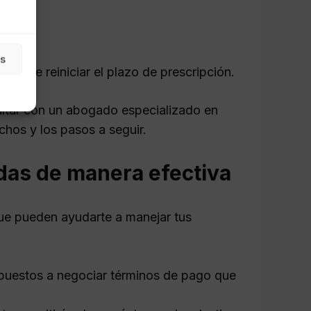
ago.
as
puede reiniciar el plazo de prescripción.
ultar con un abogado especializado en
chos y los pasos a seguir.
as de manera efectiva
que pueden ayudarte a manejar tus
uestos a negociar términos de pago que