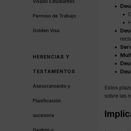
Visado Estudiantes
Deu
C
Permiso de Trabajo
H
Deud
Golden Visa
recl
Serv
Mul
HERENCIAS Y
Deu
Deu
TESTAMENTOS
Asesoramiento y
Estos plazo
sobre las 
Planificación
Implic
sucesoria
Gestión y