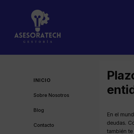
Saltar
al
contenido
Plaz
INICIO
enti
Sobre Nosotros
Blog
En el mund
deudas. Co
Contacto
también te