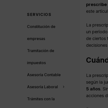
prescribe
este artícul
SERVICIOS
La prescri
Constitución de
un período
de ciertos
empresas
decisiones
Tramitación de
Cuánd
impuestos
Asesoría Contable
La prescri
según la j
Asesoría Laboral
5 años
. S
acciones d
Trámites con la