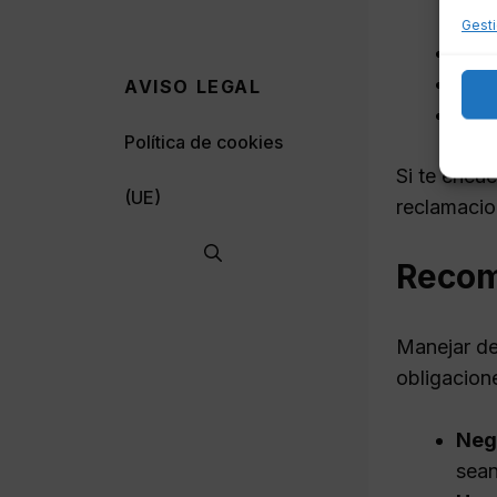
Gesti
La f
Las 
AVISO LEGAL
Si h
Política de cookies
Si te encu
(UE)
reclamacio
Recom
Manejar de
obligacion
Neg
sean