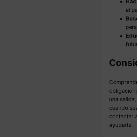
Hac
al p
Bus
pers
Educ
futu
Consid
Comprend
obligacion
una salida
cuando sea
contactar 
ayudarte.