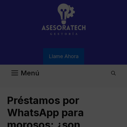
Saltar
al
contenido
Llame Ahora
Menú
Préstamos por
WhatsApp para
morosos: ¿son