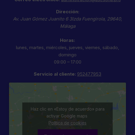
Dirección:
Av. Juan Gómez Juanito 6 3Izda
Fuengirola
,
29640
,
Málaga
Horas:
lunes, martes, miércoles, jueves, viernes, sábado,
domingo
09:00 – 17:00
Servicio al cliente:
952477953
Haz clic en «Estoy de acuerdo» para
activar Google maps
Política de cookies