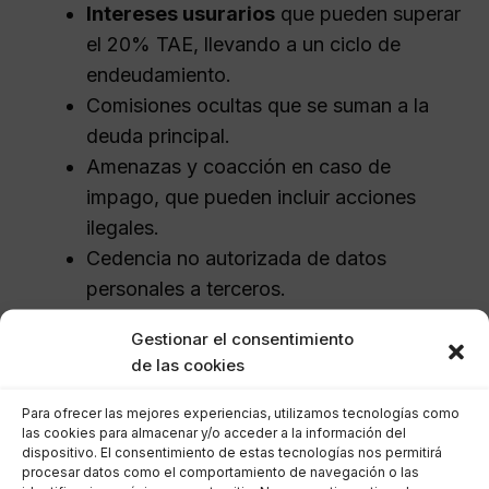
Intereses usurarios
que pueden superar
el 20% TAE, llevando a un ciclo de
endeudamiento.
Comisiones ocultas que se suman a la
deuda principal.
Amenazas y coacción en caso de
impago, que pueden incluir acciones
ilegales.
Cedencia no autorizada de datos
personales a terceros.
Prácticas acosadoras, incluyendo
Gestionar el consentimiento
comunicaciones con familiares y amigos.
de las cookies
Estas actividades pueden contradecir múltiples
Para ofrecer las mejores experiencias, utilizamos tecnologías como
las cookies para almacenar y/o acceder a la información del
leyes, desde el Código Civil hasta la Ley de
dispositivo. El consentimiento de estas tecnologías nos permitirá
Represión de la Usura, diseñada para proteger
procesar datos como el comportamiento de navegación o las