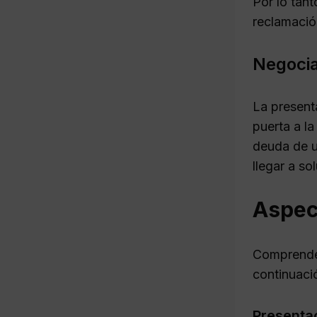
Por lo tant
reclamació
Negocia
La present
puerta a la
deuda de u
llegar a so
Aspect
Comprender
continuaci
Presentac