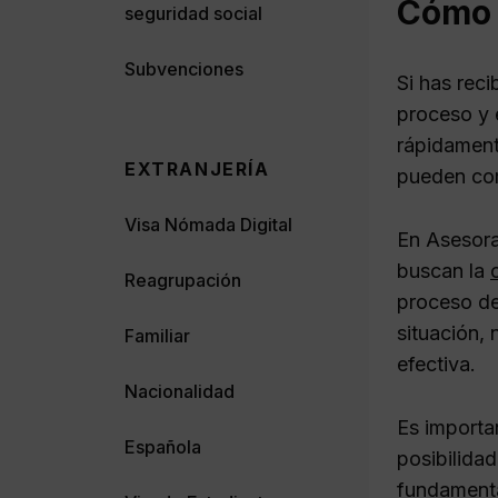
Cómo 
seguridad social
Subvenciones
Si has rec
proceso y 
rápidament
EXTRANJERÍA
pueden comp
Visa Nómada Digital
En Asesor
buscan la
Reagrupación
proceso de
situación,
Familiar
efectiva.
Nacionalidad
Es importa
Española
posibilidad
fundamenta