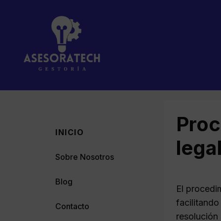
Saltar
al
contenido
Proc
INICIO
lega
Sobre Nosotros
Blog
El procedi
facilitand
Contacto
resolución