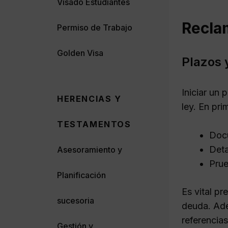
Visado Estudiantes
Recla
Permiso de Trabajo
Golden Visa
Plazos 
Iniciar un 
HERENCIAS Y
ley. En pri
TESTAMENTOS
Docu
Deta
Asesoramiento y
Prue
Planificación
Es vital pr
sucesoria
deuda. Ade
referencias
Gestión y