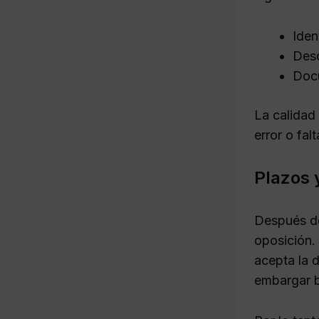
Iden
Desc
Docu
La calidad
error o fal
Plazos 
Después de
oposición.
acepta la 
embargar b