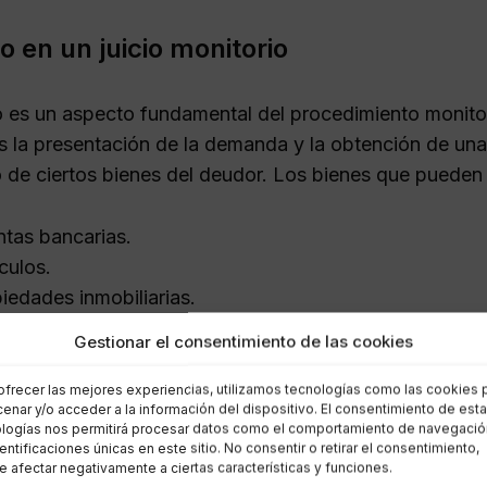
 en un juicio monitorio
 es un aspecto fundamental del procedimiento monitor
s la presentación de la demanda y la obtención de una
 de ciertos bienes del deudor. Los bienes que pueden
tas bancarias.
culos.
iedades inmobiliarias.
Gestionar el consentimiento de las cookies
e, hay bienes exentos de embargo, como objetos pers
 para el trabajo. Conocer estas clasificaciones es vit
ofrecer las mejores experiencias, utilizamos tecnologías como las cookies 
enar y/o acceder a la información del dispositivo. El consentimiento de est
logías nos permitirá procesar datos como el comportamiento de navegació
ón fundamentada del deudor
dentificaciones únicas en este sitio. No consentir o retirar el consentimiento,
 afectar negativamente a ciertas características y funciones.