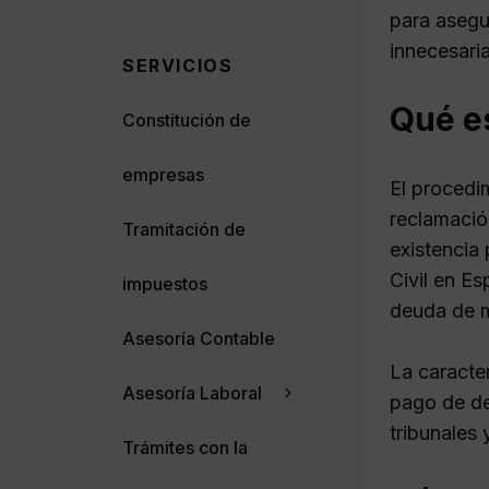
para asegu
innecesaria
SERVICIOS
Qué e
Constitución de
empresas
El procedi
reclamació
Tramitación de
existencia
Civil en Es
impuestos
deuda de m
Asesoría Contable
La caracter
Asesoría Laboral
pago de deu
tribunales
Trámites con la