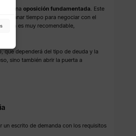
iante una
oposición fundamentada
. Este
ón y ganar tiempo para negociar con el
n sólida es muy recomendable,
as
, que dependerá del tipo de deuda y la
so, sino también abrir la puerta a
ia
ar un escrito de demanda con los requisitos