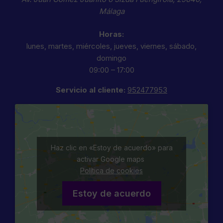
Málaga
Horas:
lunes, martes, miércoles, jueves, viernes, sábado,
domingo
09:00 – 17:00
Servicio al cliente:
952477953
Haz clic en «Estoy de acuerdo» para
activar Google maps
Política de cookies
Estoy de acuerdo