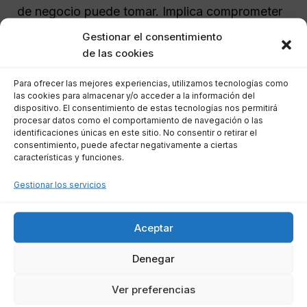
de negocio puede tomar. Implica comprometer
la liquidez y potencialmente poner en riesgo
Gestionar el consentimiento
activos importantes
. Por ello, es vital evaluar
de las cookies
las condiciones del préstamo minuciosamente y
Para ofrecer las mejores experiencias, utilizamos tecnologías como
asegurarse de que se ajustan a las necesidades
las cookies para almacenar y/o acceder a la información del
particulares de la empresa. Además, se
dispositivo. El consentimiento de estas tecnologías nos permitirá
procesar datos como el comportamiento de navegación o las
recomienda buscar apoyo
legal
para clarificar
identificaciones únicas en este sitio. No consentir o retirar el
todos los aspectos del contrato de crédito,
consentimiento, puede afectar negativamente a ciertas
características y funciones.
asegurando que se entiendan totalmente los
términos y condiciones, lo que puede incluir
Gestionar los servicios
cláusulas de penalización o tasas variables que
podrían afectar a la empresa a largo plazo.
Aceptar
Denegar
Preguntas Frecuentes
Ver preferencias
¿Qué es un aval y por qué lo solicitan