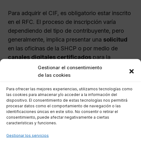
Para adquirir el CIF, es obligatorio estar inscrito
en el RFC. El proceso de inscripción varía
dependiendo del tipo de contribuyente, pero
generalmente, implica presentar una
solicitud
en las oficinas de la SHCP o por medio de
canales digitales certificados
para la
tramitación de documentos fiscales.
Gestionar el consentimiento
AsesoraTech puede ofrecer orientación durante
de las cookies
este proceso, asegurando que todas las etapas
Para ofrecer las mejores experiencias, utilizamos tecnologías como
sean completadas eficazmente.
las cookies para almacenar y/o acceder a la información del
dispositivo. El consentimiento de estas tecnologías nos permitirá
procesar datos como el comportamiento de navegación o las
Normativa Legal Relacionada
identificaciones únicas en este sitio. No consentir o retirar el
consentimiento, puede afectar negativamente a ciertas
con el CIF
características y funciones.
Gestionar los servicios
El uso del CIF está regulado por diversas