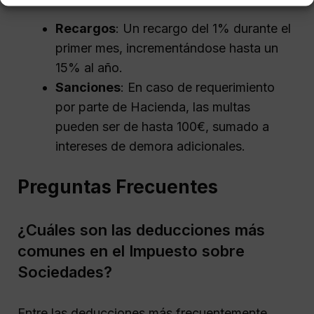
Recargos
: Un recargo del 1% durante el
primer mes, incrementándose hasta un
15% al año.
Sanciones
: En caso de requerimiento
por parte de Hacienda, las multas
pueden ser de hasta 100€, sumado a
intereses de demora adicionales.
Preguntas Frecuentes
¿Cuáles son las deducciones más
comunes en el Impuesto sobre
Sociedades?
Entre las deducciones más frecuentemente