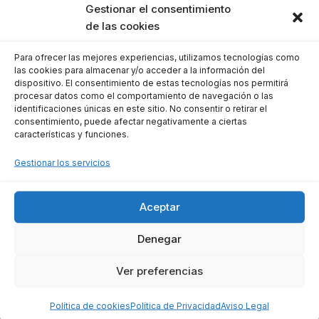
Gestionar el consentimiento
de las cookies
La presentación del Impuesto sobre
Sociedades debe realizarse anualmente
Para ofrecer las mejores experiencias, utilizamos tecnologías como
las cookies para almacenar y/o acceder a la información del
mediante el modelo 200, entre el 1 y el 25 de
dispositivo. El consentimiento de estas tecnologías nos permitirá
procesar datos como el comportamiento de navegación o las
julio. Además, el modelo 202 corresponde al
identificaciones únicas en este sitio. No consentir o retirar el
pago fraccionado que debe abonarse en abril,
consentimiento, puede afectar negativamente a ciertas
características y funciones.
octubre y diciembre siempre que haya habido
resultados positivos el ejercicio anterior.
Gestionar los servicios
Consecuencias del Retraso en
Aceptar
el Pago
Denegar
El retraso en la presentación puede conllevar
Ver preferencias
sanciones, dependiendo de la premura en
corregir este incumplimiento:
Política de cookies
Política de Privacidad
Aviso Legal