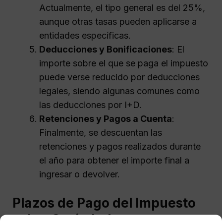
Actualmente, el tipo general es del 25%,
aunque otras tasas pueden aplicarse a
entidades específicas.
Deducciones y Bonificaciones
: El
importe sobre el que se paga el impuesto
puede verse reducido por deducciones
legales, siendo algunas comunes como
las deducciones por I+D.
Retenciones y Pagos a Cuenta
:
Finalmente, se descuentan las
retenciones y pagos realizados durante
el año para obtener el importe final a
ingresar o devolver.
Plazos de Pago del Impuesto
sobre Sociedades