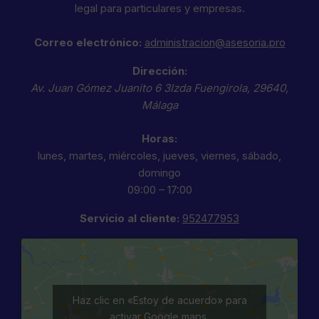
legal para particulares y empresas.
Correo electrónico:
administracion@asesoria.pro
Dirección:
Av. Juan Gómez Juanito 6 3Izda
Fuengirola
,
29640
,
Málaga
Horas:
lunes, martes, miércoles, jueves, viernes, sábado,
domingo
09:00 – 17:00
Servicio al cliente:
952477953
Haz clic en «Estoy de acuerdo» para
activar Google maps