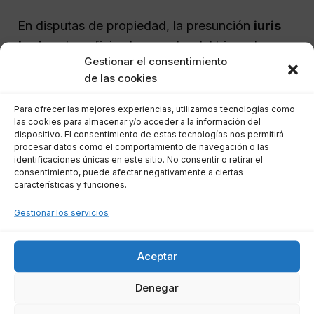
En disputas de propiedad, la presunción
iuris
tantum
beneficia al poseedor del bien, al
Gestionar el consentimiento
asumir que tiene derecho de propiedad a
de las cookies
menos que la otra parte demuestre lo contrario
con pruebas sustanciales.
Para ofrecer las mejores experiencias, utilizamos tecnologías como
las cookies para almacenar y/o acceder a la información del
dispositivo. El consentimiento de estas tecnologías nos permitirá
¿Qué significa la presunción de
procesar datos como el comportamiento de navegación o las
identificaciones únicas en este sitio. No consentir o retirar el
legalidad en actos administrativos?
consentimiento, puede afectar negativamente a ciertas
características y funciones.
Esta presunción establece que los actos de la
Gestionar los servicios
administración pública se consideran legales y
correctos, salvo prueba en contrario. Es
Aceptar
fundamental para asegurar la operatividad y
confianza en las acciones de la administración
Denegar
pública.