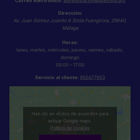
Correo electrónico:
administracion@asesoria.pro
Dirección:
Av. Juan Gómez Juanito 6 3Izda
Fuengirola
,
29640
,
Málaga
Horas:
lunes, martes, miércoles, jueves, viernes, sábado,
domingo
09:00 – 17:00
Servicio al cliente:
952477953
Haz clic en «Estoy de acuerdo» para
activar Google maps
Política de cookies