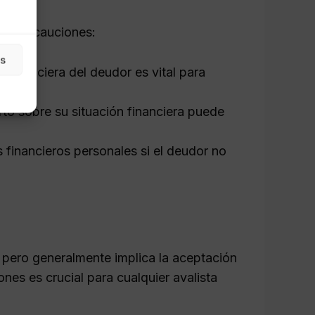
tas precauciones:
as
ad financiera del deudor es vital para
rto sobre su situación financiera puede
s financieros personales si el deudor no
, pero generalmente implica la aceptación
es es crucial para cualquier avalista