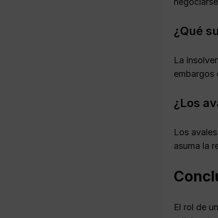
negociarse 
¿Qué su
La insolven
embargos o
¿Los av
Los avales
asuma la r
Concl
El rol de 