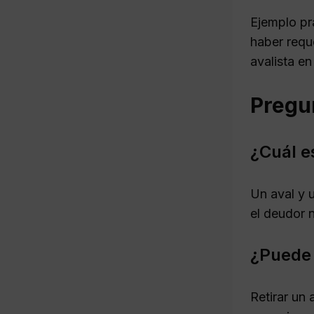
Ejemplo prá
haber reque
avalista en
Pregu
¿Cuál e
Un aval y u
el deudor n
¿Puede 
Retirar un