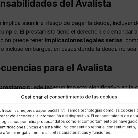
sabilidades del Avalista
a implica asumir el riesgo de pagar la deuda, incluyendo
cumple. El prestamista tiene el derecho de demandar al
ación puede tener
implicaciones legales serias
, como
o incluso embargos, en casos donde la deuda no sea 
uencias para el Avalista
 préstamo
puede tener un impacto significativo en la ca
de saldar la deuda, su calificación crediticia puede v
Gestionar el consentimiento de las cookies
ndo su acceso a futuros créditos. Además, la responsab
ofrecer las mejores experiencias, utilizamos tecnologías como las cookies 
ransfiriéndose a sus herederos quienes podrían enfrent
enar y/o acceder a la información del dispositivo. El consentimiento de est
logías nos permitirá procesar datos como el comportamiento de navegació
dentificaciones únicas en este sitio. No consentir o retirar el consentimiento,
ciones al Aceptar Ser Avalista
 afectar negativamente a ciertas características y funciones.