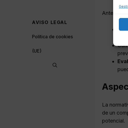
Gesti
Antes de ac
AVISO LEGAL
Sol
Política de cookies
aseg
Com
(UE)
prev
Eva
pued
Aspec
La normati
de un comp
potencial.