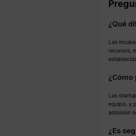
Pregu
¿Qué di
Las incuba
recursos, 
establecid
¿Cómo p
Las startu
equipo, y 
admisión se
¿Es seg