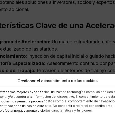
potenciales soluciones a inversores, socios y expertos
nto adicional.
erísticas Clave de una Aceler
grama de Aceleración:
Un marco estructurado enfoca
extualizado de las startups.
anciamiento:
Inyección de capital inicial o guiado haci
toría Especializada:
Asesoramiento continuo por part
cio de Trabajo:
Provisión de entornos de trabajo col
eso a Redes de Contactos:
Puertas abiertas a redes e
Gestionar el consentimiento de las cookies
or.
ofrecer las mejores experiencias, utilizamos tecnologías como las cookies 
enar y/o acceder a la información del dispositivo. El consentimiento de est
ia y Impacto
logías nos permitirá procesar datos como el comportamiento de navegació
dentificaciones únicas en este sitio. No consentir o retirar el consentimiento,
 afectar negativamente a ciertas características y funciones.