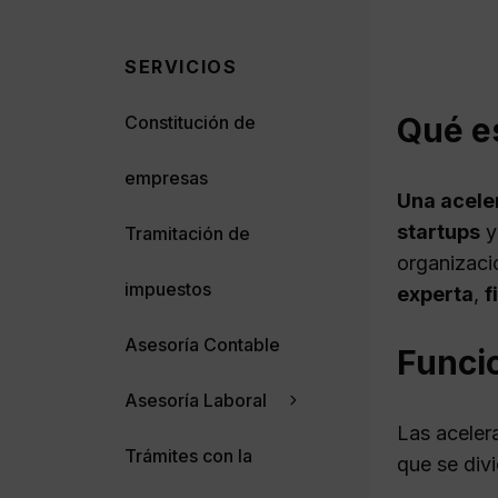
SERVICIOS
Qué e
Constitución de
empresas
Una acele
startups
y
Tramitación de
organizaci
impuestos
experta
,
f
Asesoría Contable
Funci
Asesoría Laboral
Las aceler
Trámites con la
que se div