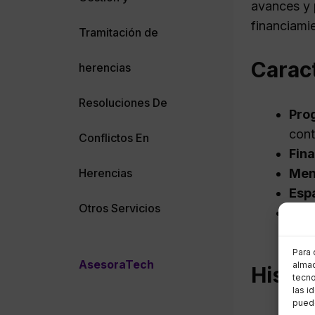
avances y 
financiamie
Tramitación de
Caract
herencias
Resoluciones De
Pro
cont
Conflictos En
Fin
Herencias
Men
Espa
Otros Servicios
Acc
sect
Para 
AsesoraTech
almac
Histor
tecno
las i
puede