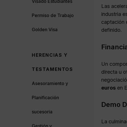
Visado Estudiantes
Las aceler
industria e
Permiso de Trabajo
captación 
Golden Visa
definido.
Financi
HERENCIAS Y
Un compone
TESTAMENTOS
directa u 
negociació
Asesoramiento y
euros
en E
Planificación
Demo D
sucesoria
La culmina
Gestión y