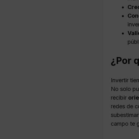
Cre
Con
inve
Val
públ
¿Por 
Invertir ti
No solo pu
recibir
ori
redes de c
subestima
campo te gu