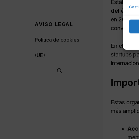
Establecié
Gesti
del éxito
d
en 2005, h
AVISO LEGAL
convirtién
Política de cookies
En el cont
startups p
(UE)
internacio
Impor
Estas orga
más amplio,
Acc
ment