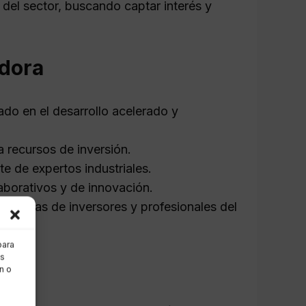
 del sector, buscando captar interés y
adora
do en el desarrollo acelerado y
a recursos de inversión.
e de expertos industriales.
aborativos y de innovación.
fectivas de inversores y profesionales del
para
as
n o