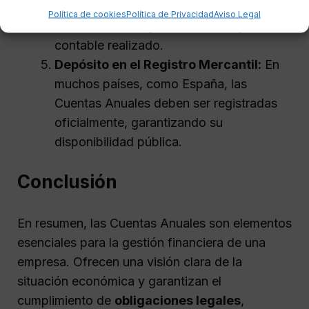
aprobadas en una junta formal por socios
Política de cookies
Política de Privacidad
Aviso Legal
o accionistas, legitimando así el proceso
contable realizado.
Depósito en el Registro Mercantil:
En
muchos países, como España, las
Cuentas Anuales deben ser registradas
oficialmente, garantizando su
disponibilidad pública.
Conclusión
En resumen, las Cuentas Anuales son elementos
esenciales para la gestión financiera de una
empresa. Ofrecen una visión clara de la
situación económica y garantizan el
cumplimiento de
obligaciones legales
,