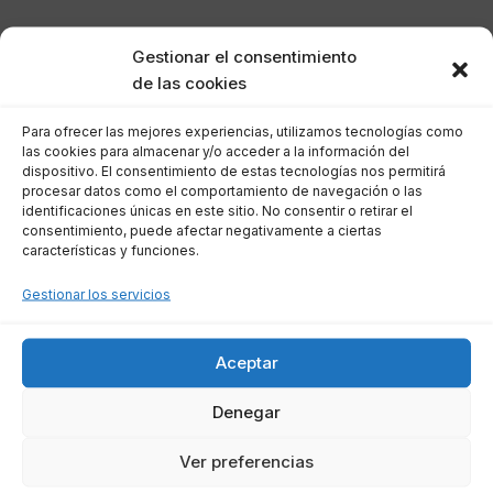
Registro de Transacciones:
Todas las
Gestionar el consentimiento
operaciones del ejercicio deben ser
de las cookies
correctamente registradas en los libros
contables, asegurando coherencia y
Para ofrecer las mejores experiencias, utilizamos tecnologías como
las cookies para almacenar y/o acceder a la información del
precisión en la documentación.
dispositivo. El consentimiento de estas tecnologías nos permitirá
procesar datos como el comportamiento de navegación o las
Cierre Contable:
Al finalizar el ejercicio,
identificaciones únicas en este sitio. No consentir o retirar el
se ajustan ingresos y gastos para
consentimiento, puede afectar negativamente a ciertas
características y funciones.
regularizar saldos, facilitando la
elaboración de estados financieros
Gestionar los servicios
preliminares.
Auditoría:
En empresas de cierta
Aceptar
magnitud, es obligatorio auditar las
Cuentas, verificando su veracidad y
Denegar
cumplimiento normativo.
Ver preferencias
Aprobación:
Las Cuentas deben ser