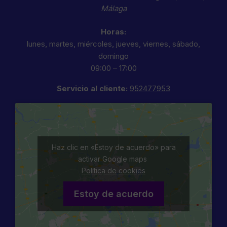
Málaga
Horas:
lunes, martes, miércoles, jueves, viernes, sábado,
domingo
09:00 – 17:00
Servicio al cliente:
952477953
Haz clic en «Estoy de acuerdo» para
activar Google maps
Política de cookies
Estoy de acuerdo