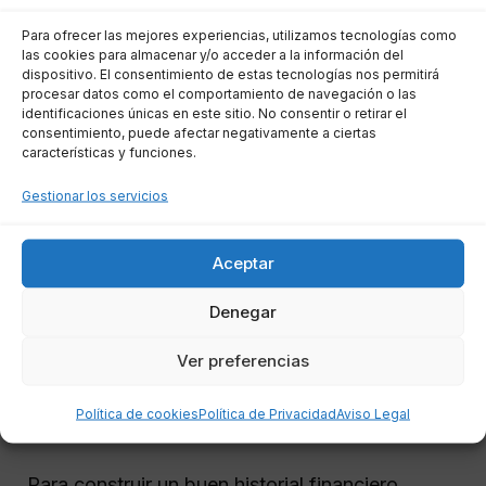
tenido impagos, retrasos o incluso
Para ofrecer las mejores experiencias, utilizamos tecnologías como
cancelaciones anticipadas de préstamos, esto
las cookies para almacenar y/o acceder a la información del
dispositivo. El consentimiento de estas tecnologías nos permitirá
puede perjudicar tu solicitud.
procesar datos como el comportamiento de navegación o las
identificaciones únicas en este sitio. No consentir o retirar el
consentimiento, puede afectar negativamente a ciertas
Pore otro lado, carecer de historial crediticio
características y funciones.
también puede ser un obstáculo. Muchas
Gestionar los servicios
personas jóvenes o aquellas que nunca han
tenido productos financieros enfrentan
Aceptar
dificultades porque el banco no tiene
suficientes referencias para evaluar su
Denegar
solvencia.
Ver preferencias
Solución: construir un historial
Política de cookies
Política de Privacidad
Aviso Legal
financiero sólido
Para construir un buen historial financiero,