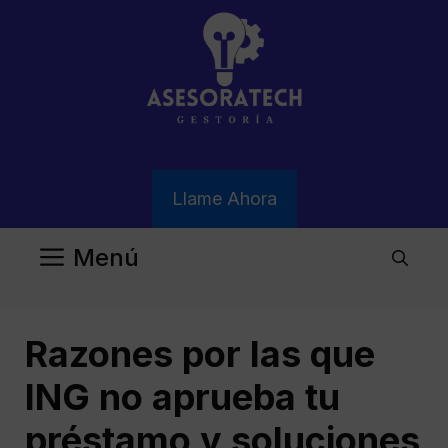
Saltar
al
contenido
Llame Ahora
Menú
Razones por las que
ING no aprueba tu
préstamo y soluciones