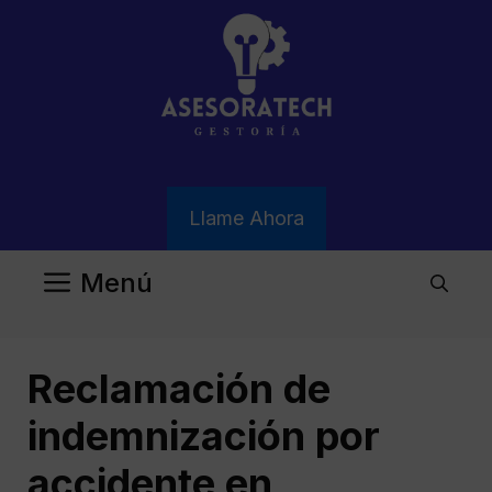
Saltar
al
contenido
Llame Ahora
Menú
Reclamación de
indemnización por
accidente en