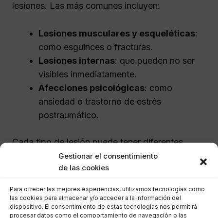
lesiones. Las más comunes incluyen:
Lesiones musculares y esqueléticas
:
como esguinces o fracturas.
Lesiones internas
: que pueden no ser
visibles inmediatamente.
Afecciones psicológicas
: como
ansiedad o trastorno de estrés
postraumático.
Cada tipo de lesión puede tener diferentes
implicaciones en el monto de la indemnización.
Gestionar el consentimiento
de las cookies
Es crucial que un médico evalúe tus lesiones y
que guardes todos los informes médicos para
Para ofrecer las mejores experiencias, utilizamos tecnologías como
respaldar tu reclamación.
las cookies para almacenar y/o acceder a la información del
dispositivo. El consentimiento de estas tecnologías nos permitirá
procesar datos como el comportamiento de navegación o las