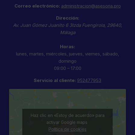
Correo electrónico:
administracion@asesoria.pro
Dirección:
Av. Juan Gómez Juanito 6 3Izda
Fuengirola
,
29640
,
Málaga
Horas:
lunes, martes, miércoles, jueves, viernes, sábado,
domingo
09:00 – 17:00
Servicio al cliente:
952477953
Haz clic en «Estoy de acuerdo» para
activar Google maps
Política de cookies