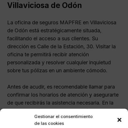
Villaviciosa de Odón
La oficina de seguros MAPFRE en Villaviciosa
de Odón está estratégicamente situada,
facilitando el acceso a sus clientes. Su
dirección es Calle de la Estación, 30. Visitar la
oficina te permitirá recibir atención
personalizada y resolver cualquier inquietud
sobre tus pólizas en un ambiente cómodo.
Antes de acudir, es recomendable llamar para
confirmar los horarios de atención y asegurarte
de que recibirás la asistencia necesaria. En la
oficina, podrás obtener información sobre
Gestionar el consentimiento
todas las opciones disponibles, desde seguros
de las cookies
de coche hasta seguros de hogar y salud.