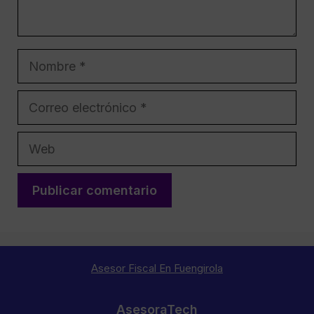
Nombre
Correo
electrónico
Web
Asesor Fiscal En Fuengirola
AsesoraTech