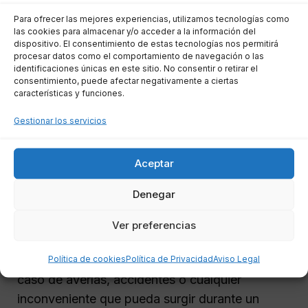
Para ofrecer las mejores experiencias, utilizamos tecnologías como
las cookies para almacenar y/o acceder a la información del
No olvides llevar la documentación necesaria,
dispositivo. El consentimiento de estas tecnologías nos permitirá
como tu DNI y los detalles de tu póliza, para
procesar datos como el comportamiento de navegación o las
identificaciones únicas en este sitio. No consentir o retirar el
facilitar el proceso de consulta.
consentimiento, puede afectar negativamente a ciertas
características y funciones.
Funcionamiento de la
Gestionar los servicios
asistencia en carretera en
Villaviciosa de Odón
Aceptar
Denegar
La asistencia en carretera es un servicio
esencial que muchas aseguradoras ofrecen en
Ver preferencias
Villaviciosa de Odón. Este servicio está
diseñado para ayudar a los conductores en
Política de cookies
Política de Privacidad
Aviso Legal
caso de averías, accidentes o cualquier
inconveniente que pueda surgir durante un