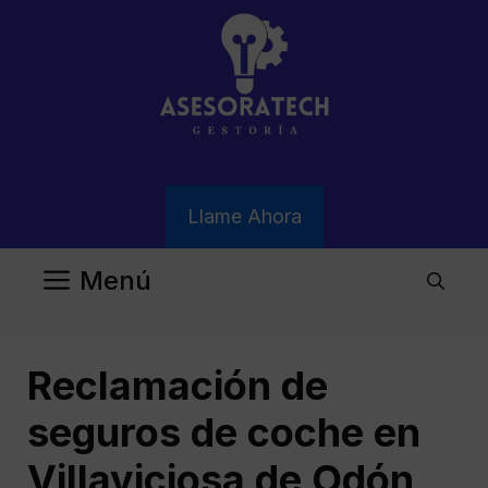
Saltar
al
contenido
Llame Ahora
Menú
Reclamación de
seguros de coche en
Villaviciosa de Odón