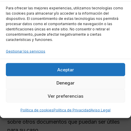
reclamación. Algunos documentos básicos que
Para ofrecer las mejores experiencias, utilizamos tecnologías como
las cookies para almacenar y/o acceder a la información del
generalmente necesitará incluyen:
dispositivo. El consentimiento de estas tecnologías nos permitirá
procesar datos como el comportamiento de navegación o las
identificaciones únicas en este sitio. No consentir o retirar el
El contrato de la póliza de seguro.
consentimiento, puede afectar negativamente a ciertas
Comprobantes de gastos relacionados
características y funciones.
con el incidente (facturas, tickets).
Gestionar los servicios
Informes médicos en caso de incidentes
de salud.
Aceptar
Comprobantes de comunicación con la
aerolínea o proveedor de servicios.
Denegar
Ver preferencias
Es posible que la compañía de seguros requiera
documentación adicional, por lo que es
Política de cookies
Política de Privacidad
Aviso Legal
recomendable consultar con su aseguradora
sobre otros documentos que puedan ser útiles
para su caso.