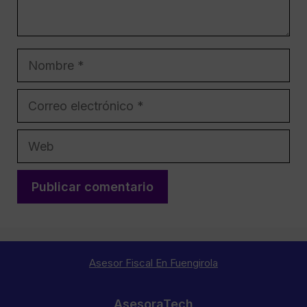
Nombre
Correo
electrónico
Web
Asesor Fiscal En Fuengirola
AsesoraTech