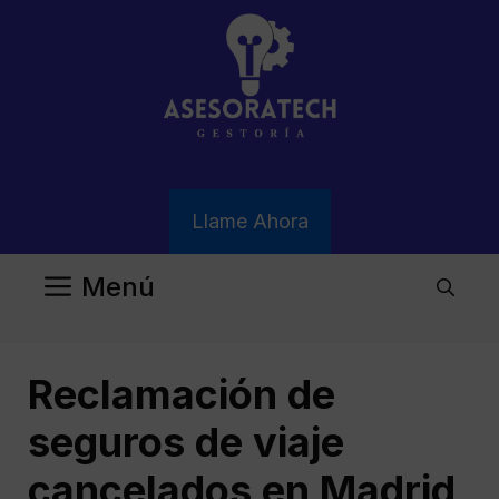
Saltar
al
contenido
Llame Ahora
Menú
Reclamación de
seguros de viaje
cancelados en Madrid