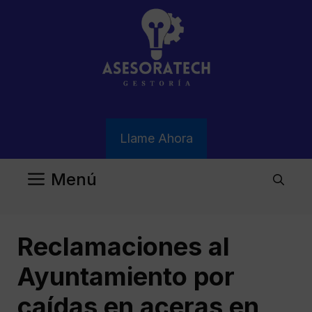
Saltar
al
contenido
Llame Ahora
Menú
Reclamaciones al
Ayuntamiento por
caídas en aceras en