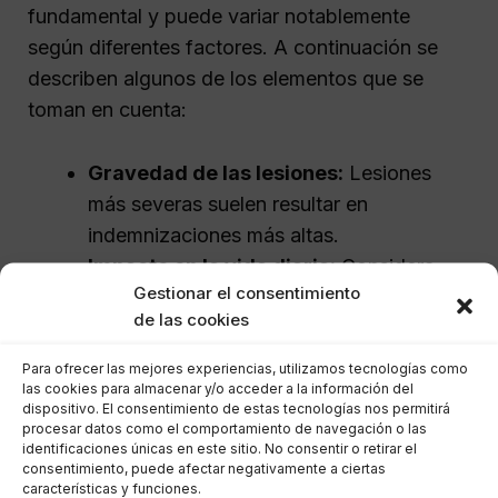
fundamental y puede variar notablemente
según diferentes factores. A continuación se
describen algunos de los elementos que se
toman en cuenta:
Gravedad de las lesiones:
Lesiones
más severas suelen resultar en
indemnizaciones más altas.
Impacto en la vida diaria:
Considera
Gestionar el consentimiento
cómo las lesiones han afectado tu
de las cookies
capacidad de trabajar y realizar
actividades cotidianas.
Para ofrecer las mejores experiencias, utilizamos tecnologías como
Gastos médicos:
Incluye todos los
las cookies para almacenar y/o acceder a la información del
dispositivo. El consentimiento de estas tecnologías nos permitirá
gastos relacionados con tratamientos
procesar datos como el comportamiento de navegación o las
identificaciones únicas en este sitio. No consentir o retirar el
médicos y rehabilitación.
consentimiento, puede afectar negativamente a ciertas
características y funciones.