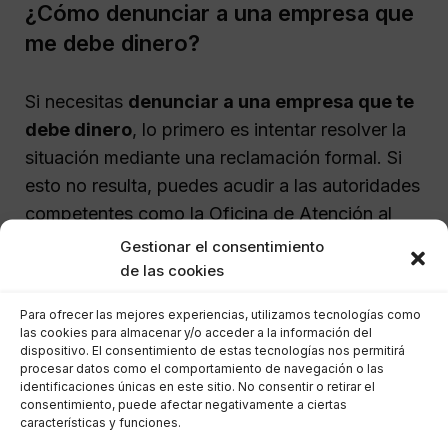
¿Cómo denunciar a una empresa que
me debe dinero?
Si necesitas
denunciar a una empresa que te
debe dinero
, lo primero es intentar resolver la
situación mediante una reclamación formal. Si
esto no resulta, puedes acudir a las autoridades
competentes como la Oficina de Atención al
Consumidor o, en caso de una deuda
Gestionar el consentimiento
considerable, a la Policía.
de las cookies
Para ofrecer las mejores experiencias, utilizamos tecnologías como
Recuerda documentar cada intento, ya que
las cookies para almacenar y/o acceder a la información del
dispositivo. El consentimiento de estas tecnologías nos permitirá
necesitarás pruebas de tus esfuerzos para
procesar datos como el comportamiento de navegación o las
cobrar la deuda. Un abogado puede ayudarte a
identificaciones únicas en este sitio. No consentir o retirar el
consentimiento, puede afectar negativamente a ciertas
formalizar la denuncia y gestionar el proceso.
características y funciones.