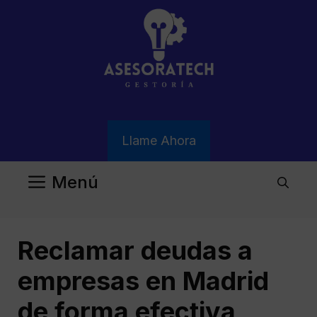
Saltar
al
contenido
Llame Ahora
Menú
Reclamar deudas a
empresas en Madrid
de forma efectiva