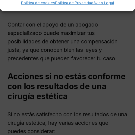
Política de cookies
Política de Privacidad
Aviso Legal
cirujano o la clínica.
Contar con el apoyo de un abogado
especializado puede maximizar tus
posibilidades de obtener una compensación
justa, ya que conocen bien las leyes y
precedentes que pueden favorecer tu caso.
Acciones si no estás conforme
con los resultados de una
cirugía estética
Si no estás satisfecho con los resultados de una
cirugía estética, hay varias acciones que
puedes considerar: