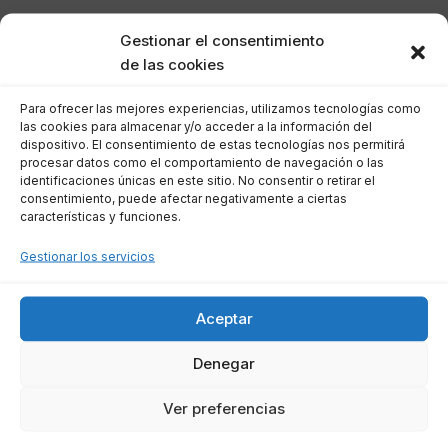
Calcular la indemnización adecuada puede ser
Gestionar el consentimiento
un proceso complejo, ya que se deben
de las cookies
considerar varios factores. Aquí te presentamos
algunos elementos clave:
Para ofrecer las mejores experiencias, utilizamos tecnologías como
las cookies para almacenar y/o acceder a la información del
dispositivo. El consentimiento de estas tecnologías nos permitirá
procesar datos como el comportamiento de navegación o las
Daños económicos:
Esto incluye todos
identificaciones únicas en este sitio. No consentir o retirar el
los gastos médicos, pérdida de ingresos
consentimiento, puede afectar negativamente a ciertas
características y funciones.
y cualquier otro costo relacionado con la
negligencia.
Gestionar los servicios
Daños no económicos:
Se refiere al
sufrimiento emocional, el dolor físico y la
Aceptar
afectación en la calidad de vida que has
experimentado a causa de la negligencia.
Denegar
Pruebas de negligencia:
La evidencia
Ver preferencias
que demuestre la negligencia es crucial
para establecer la responsabilidad del