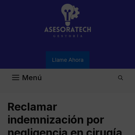
Saltar
al
contenido
Llame Ahora
Menú
Reclamar
indemnización por
negligencia en cirugía