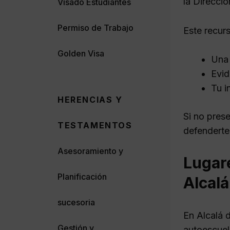
la Direcci
Visado Estudiantes
Permiso de Trabajo
Este recur
Golden Visa
Una 
Evid
Tu i
HERENCIAS Y
Si no prese
TESTAMENTOS
defenderte
Asesoramiento y
Lugare
Planificación
Alcal
sucesoria
En Alcalá 
Gestión y
autoescuel