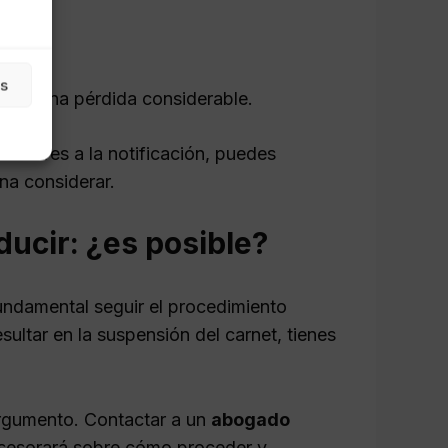
as
plica una pérdida considerable.
teriores a la notificación, puedes
na considerar.
ducir: ¿es posible?
 fundamental seguir el procedimiento
sultar en la suspensión del carnet, tienes
 argumento. Contactar a un
abogado
asesorará sobre cómo proceder y