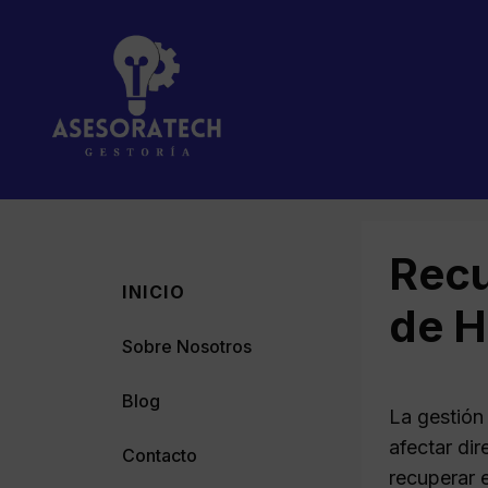
Saltar
al
contenido
Recu
INICIO
de H
Sobre Nosotros
Blog
La gestión
afectar di
Contacto
recuperar 