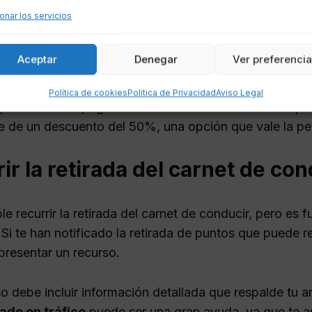
onar los servicios
r la multa si consideras que la infracción es justa.
entar un recurso si crees que la sanción es incorrecta.
Aceptar
Denegar
Ver preferenci
tir a un curso de recuperación de puntos si la multa im
Política de cookies
Política de Privacidad
Aviso Legal
ue si decides pagar la multa dentro de los
20 días
pos
te de un descuento del 50%, una opción que vale la pe
ir la retirada del carnet de con
ble recurrir la retirada del carnet de conducir, pero es
i te han notificado la retirada de puntos que puede re
presentar un recurso.
so debe incluir información detallada que respalde tu
ado en tráfico
puede ser una gran ayuda, ya que te 