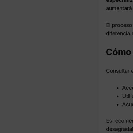
aumentará 
El proceso
diferencia 
Cómo c
Consultar 
Acce
Util
Acud
Es recomen
desagradab