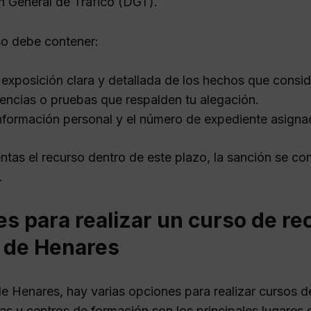
ón General de Tráfico (DGT).
so debe contener:
exposición clara y detallada de los hechos que conside
encias o pruebas que respalden tu alegación.
nformación personal y el número de expediente asigna
ntas el recurso dentro de este plazo, la sanción se co
.
s para realizar un curso de r
á de Henares
de Henares, hay varias opciones para realizar cursos 
as y centros de formación son los principales lugares 