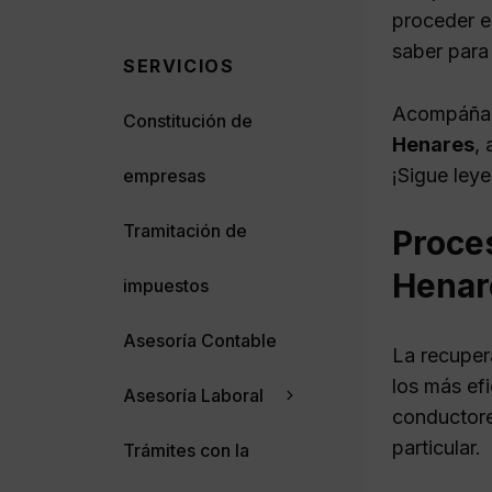
proceder e
saber para
SERVICIOS
Acompáñan
Constitución de
Henares
,
¡Sigue ley
empresas
Tramitación de
Proces
Henar
impuestos
Asesoría Contable
La recuper
los más ef
Asesoría Laboral
conductore
particular.
Trámites con la