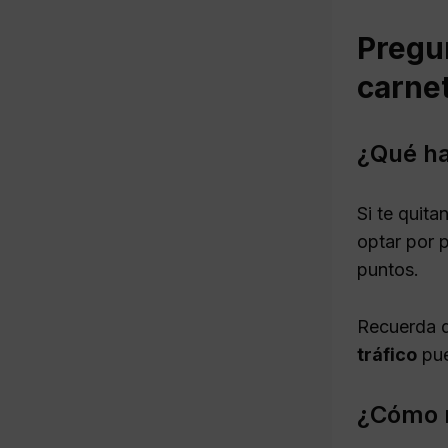
Pregu
carne
¿Qué ha
Si te quita
optar por p
puntos.
Recuerda q
tráfico
pue
¿Cómo r