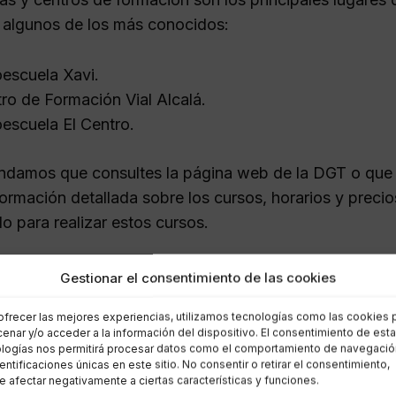
s algunos de los más conocidos:
escuela Xavi.
ro de Formación Vial Alcalá.
escuela El Centro.
damos que consultes la página web de la DGT o que v
formación detallada sobre los cursos, horarios y precio
 para realizar estos cursos.
a seguir si recibes una multa 
Gestionar el consentimiento de las cookies
ofrecer las mejores experiencias, utilizamos tecnologías como las cookies 
 una multa que impacta en tus puntos, es esencial que 
enar y/o acceder a la información del dispositivo. El consentimiento de est
logías nos permitirá procesar datos como el comportamiento de navegació
te la notificación para entender la naturaleza de la i
dentificaciones únicas en este sitio. No consentir o retirar el consentimiento,
 afectar negativamente a ciertas características y funciones.
Tienes varias opciones a considerar: