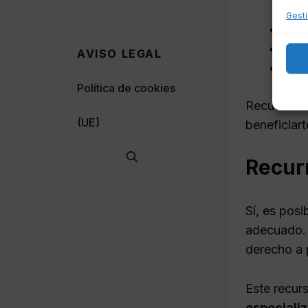
Gesti
Paga
Pres
AVISO LEGAL
Asis
Política de cookies
Recuerda q
(UE)
beneficiar
Recurr
Sí, es posi
adecuado. S
derecho a 
Este recur
especializ