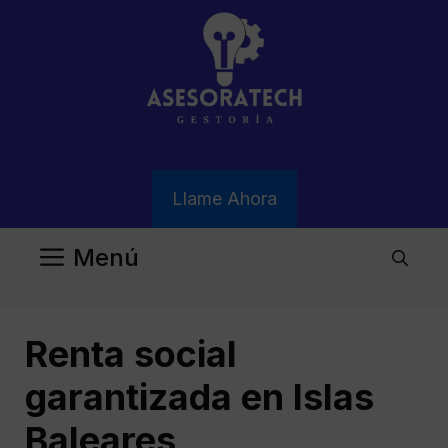
Saltar
al
contenido
Llame Ahora
Menú
Renta social
garantizada en Islas
Baleares