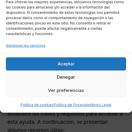
Para ofrecer las mejores experiencias, utilizamos tecnologías como
solicitar la Renta Social Garantizada, se debe
las cookies para almacenar y/o acceder a la información del
solicitar el
Ingreso Mínimo Vital (IMV)
, ya que
dispositivo. El consentimiento de estas tecnologías nos permitirá
procesar datos como el comportamiento de navegación o las
este es el primer recurso al que deben acceder
identificaciones únicas en este sitio. No consentir o retirar el
las personas en situación de vulnerabilidad. Si la
consentimiento, puede afectar negativamente a ciertas
características y funciones.
solicitud es rechazada o el monto asignado es
inferior al de la RESOGA, entonces se puede
Gestionar los servicios
presentar la solicitud para esta última.
Aceptar
Normativa y recursos
Denegar
adicionales
Ver preferencias
La regulación de la Renta Social Garantizada se
Política de cookies
Política de Privacidad
Aviso Legal
encuentra en la Ley 5/2016, de 13 de abril, que
establece las bases y requisitos para acceder a
esta ayuda. A continuación, se presentan
algunos recursos útiles: