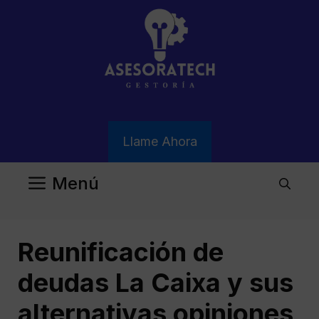
Saltar
al
contenido
Llame Ahora
Menú
Reunificación de
deudas La Caixa y sus
alternativas opiniones