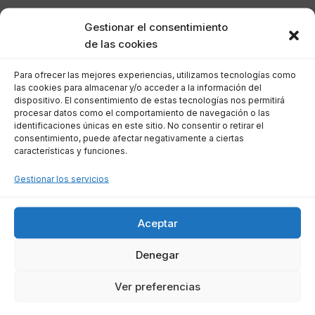
BBVA
Gestionar el consentimiento
Santander
de las cookies
Bankia
Para ofrecer las mejores experiencias, utilizamos tecnologías como
ING Direct
las cookies para almacenar y/o acceder a la información del
Openbank
dispositivo. El consentimiento de estas tecnologías nos permitirá
procesar datos como el comportamiento de navegación o las
identificaciones únicas en este sitio. No consentir o retirar el
Evalúa detenidamente las condiciones de cada
consentimiento, puede afectar negativamente a ciertas
características y funciones.
oferta y considera la asesoría de un experto
financiero para asegurarte de tomar la mejor
Gestionar los servicios
decisión.
Aceptar
Documentación requerida
Denegar
para reunificar deudas
Ver preferencias
El proceso de reunificación de deudas implica