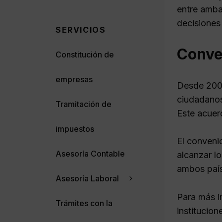
entre amba
decisiones 
SERVICIOS
Conve
Constitución de
empresas
Desde 200
ciudadanos
Tramitación de
Este acuerd
impuestos
El conveni
Asesoría Contable
alcanzar l
ambos país
Asesoría Laboral
Para más i
Trámites con la
institucio