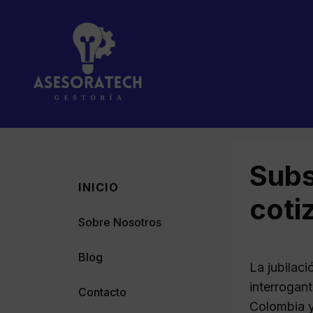
Saltar
al
contenido
Subs
INICIO
coti
Sobre Nosotros
Blog
La jubilac
interrogan
Contacto
Colombia y