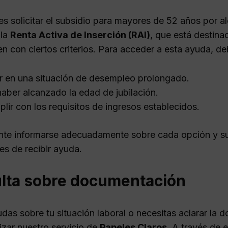
s solicitar el subsidio para mayores de 52 años por al
 la
Renta Activa de Inserción (RAI)
, que está destin
n con ciertos criterios. Para acceder a esta ayuda, de
r en una situación de desempleo prolongado.
aber alcanzado la edad de jubilación.
lir con los requisitos de ingresos establecidos.
nte informarse adecuadamente sobre cada opción y sus
es de recibir ayuda.
lta sobre documentación
udas sobre tu situación laboral o necesitas aclarar la
izar nuestro servicio de
Papeles Claros
. A través de e