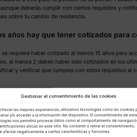
, aunque deberás cumplir con ciertos requisitos y notif
es sobre tu cambio de residencia.
s años hay que tener cotizados para co
 se requiere haber cotizado al menos 15 años para ac
os, al menos 2 deben haber sido cotizados en los último
nificar y verificar que cumples con estos requisitos al
sa si cotizo en dos países?
Gestionar el consentimiento de las cookies
ofrecer las mejores experiencias, utilizamos tecnologías como las cookies 
izado en dos países, puedes beneficiarte del convenio 
enar y/o acceder a la información del dispositivo. El consentimiento de est
logías nos permitirá procesar datos como el comportamiento de navegació
tización en ambos lugares. Esto es especialmente útil 
dentificaciones únicas en este sitio. No consentir o retirar el consentimiento,
 afectar negativamente a ciertas características y funciones.
uerido para la pensión.