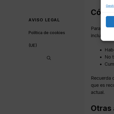
Gesti
Cómo s
AVISO LEGAL
Para solici
Política de cookies
incluyen:
(UE)
Habe
No t
Cump
Recuerda qu
que es rec
actual.
Otras 