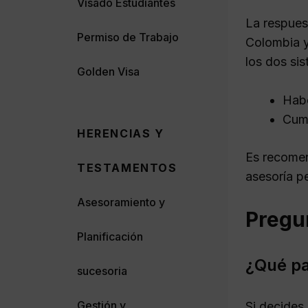
Visado Estudiantes
La respues
Permiso de Trabajo
Colombia y
los dos si
Golden Visa
Habe
Cump
HERENCIAS Y
Es recomen
TESTAMENTOS
asesoría p
Asesoramiento y
Pregu
Planificación
¿Qué pa
sucesoria
Gestión y
Si decides