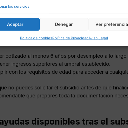
onar los servicios
olicitar el subsidio para mayo
Aceptar
Denegar
Ver preferenci
tar el
subsidio para mayores de 52 años
, debes cump
Política de cookies
Política de Privacidad
Aviso Legal
r cotizado al menos 6 años por desempleo a lo largo d
ener ingresos superiores al umbral establecido.
lir con los requisitos de edad para acceder a cualquie
e no puedes solicitar el subsidio antes de que finalic
omendable que prepares toda la documentación necesa
ayudas disponibles tras el sub