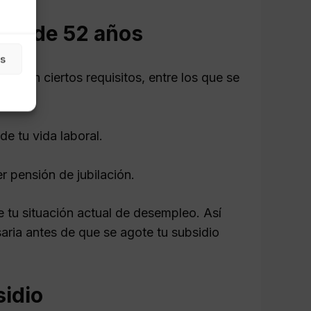
res de 52 años
as
lir con ciertos requisitos, entre los que se
e tu vida laboral.
r pensión de jubilación.
e tu situación actual de desempleo. Así
ria antes de que se agote tu subsidio
sidio