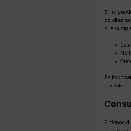
Si no puede
de ellas es
que cumple
Esta
No h
Cump
Es importa
posibilidad
Consu
Si tienes d
puedes util