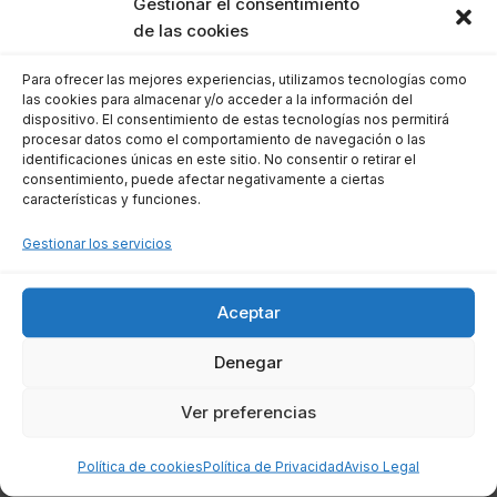
Gestionar el consentimiento
Decreto-ley 28/2018, que asegura que los
de las cookies
contratos firmados a partir de esa fecha se
Para ofrecer las mejores experiencias, utilizamos tecnologías como
consideren para la cotización a la Seguridad
las cookies para almacenar y/o acceder a la información del
Social. Sin embargo, es importante destacar
dispositivo. El consentimiento de estas tecnologías nos permitirá
procesar datos como el comportamiento de navegación o las
que esta normativa no tiene efecto retroactivo y
identificaciones únicas en este sitio. No consentir o retirar el
no se aplica a contratos firmados antes de
consentimiento, puede afectar negativamente a ciertas
características y funciones.
2019.
Gestionar los servicios
Beneficios adicionales de
participar en talleres de
Aceptar
empleo
Denegar
Ver preferencias
Además de la formación y la experiencia
laboral, los talleres de empleo ofrecen otros
Política de cookies
Política de Privacidad
Aviso Legal
beneficios que pueden ser muy útiles para los