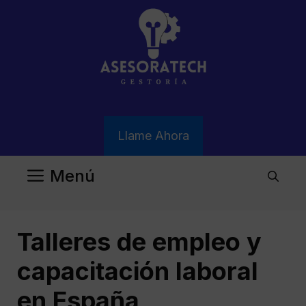
Saltar
al
contenido
Llame Ahora
Menú
Talleres de empleo y
capacitación laboral
en España