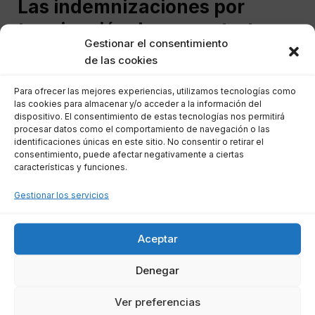
Las indemnizaciones por
terminación de un contrato
Gestionar el consentimiento
temporal
de las cookies
Para ofrecer las mejores experiencias, utilizamos tecnologías como
Las indemnizaciones derivadas de la
las cookies para almacenar y/o acceder a la información del
finalización de contratos temporales también
dispositivo. El consentimiento de estas tecnologías nos permitirá
procesar datos como el comportamiento de navegación o las
tienen su propia normativa y tratamiento fiscal.
identificaciones únicas en este sitio. No consentir o retirar el
En este caso, la indemnización no tributa
consentimiento, puede afectar negativamente a ciertas
características y funciones.
siempre que se ajuste a los límites establecidos
por el mismo Estatuto de los Trabajadores. Sin
Gestionar los servicios
embargo, cualquier importe que exceda esa
cantidad deberá ser declarado y tributará como
Aceptar
rendimiento del trabajo.
Denegar
Indemnizaciones que no son
Ver preferencias