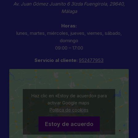
Av. Juan Gómez Juanito 6 3Izda
Fuengirola
,
29640
,
Málaga
Horas:
lunes, martes, miércoles, jueves, viernes, sábado,
domingo
09:00 – 17:00
Servicio al cliente:
952477953
Haz clic en «Estoy de acuerdo» para
activar Google maps
Política de cookies
Estoy de acuerdo