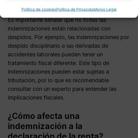
por despido y su tributación
Política de cookies
Política de Privacidad
Aviso Legal
Es importante señalar que no todas las
indemnizaciones están relacionadas con
despidos. Por ejemplo, las indemnizaciones por
despido disciplinario o las derivadas de
accidentes laborales pueden tener un
tratamiento fiscal diferente. Este tipo de
indemnizaciones pueden estar sujetas a
tributación, por lo que es recomendable
consultar con un experto para entender las
implicaciones fiscales.
¿Cómo afecta una
indemnización a la
declaración de la renta?