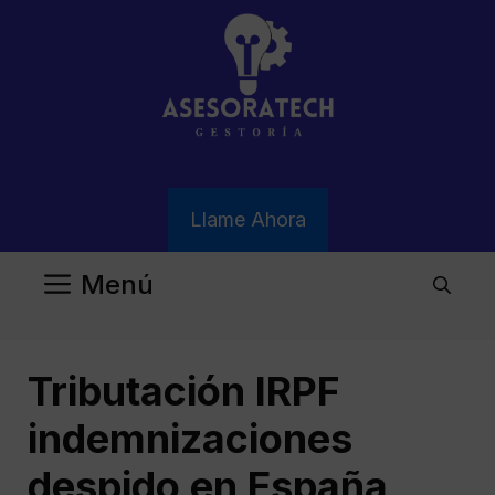
Saltar
al
contenido
Llame Ahora
Menú
Tributación IRPF
indemnizaciones
despido en España