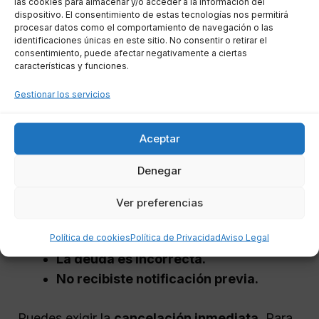
las cookies para almacenar y/o acceder a la información del
Cómo ejercer tu derecho a la
dispositivo. El consentimiento de estas tecnologías nos permitirá
rectificación o cancelación
de la deuda
procesar datos como el comportamiento de navegación o las
identificaciones únicas en este sitio. No consentir o retirar el
si consideras que no es válida.
consentimiento, puede afectar negativamente a ciertas
características y funciones.
¿Qué hacer si tu inclusión en
Gestionar los servicios
la lista de morosos es
incorrecta?
Aceptar
Denegar
Si tras la consulta te das cuenta de que
apareces como moroso y:
Ver preferencias
Política de cookies
Política de Privacidad
Aviso Legal
Ya has pagado la deuda.
La deuda es incorrecta.
No recibiste notificación previa.
Puedes exigir la
cancelación inmediata
. Para