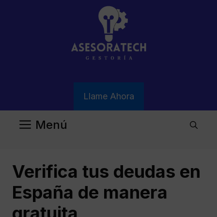
Saltar
al
contenido
Llame Ahora
Menú
Verifica tus deudas en
España de manera
gratuita