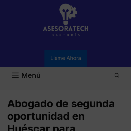
Saltar
al
contenido
Llame Ahora
Menú
Abogado de segunda
oportunidad en
Huéscar para