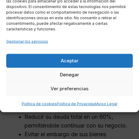
Ejemplos de éxito en Huéscar
las cookies para almacenar y/o acceder a la información del
dispositivo. El consentimiento de estas tecnologías nos permitirá
procesar datos como el comportamiento de navegación o las
identificaciones únicas en este sitio. No consentir o retirar el
En Huéscar, existen numerosos ejemplos de
consentimiento, puede afectar negativamente a ciertas
personas y autónomos que han logrado salir de
características y funciones.
situaciones financieras complicadas gracias a
Gestionar los servicios
esta ley. Uno de los casos más representativos
es el de un pequeño empresario que, tras la
Aceptar
crisis de 2008, vio cómo su negocio se hundía
en deudas. Gracias a la Ley de Segunda
Denegar
Oportunidad, logró:
Ver preferencias
Negociar un plan de pagos viable con
Política de cookies
Política de Privacidad
Aviso Legal
sus acreedores.
Reducir su deuda total en un 60%,
permitiéndole continuar con su negocio.
Evitar el embargo de sus bienes