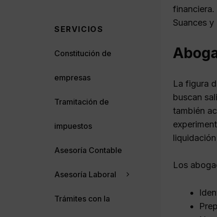
financiera
Suances y 
SERVICIOS
Aboga
Constitución de
empresas
La figura 
buscan sal
Tramitación de
también ac
experiment
impuestos
liquidació
Asesoría Contable
Los abogad
Asesoría Laboral
Iden
Trámites con la
Prep