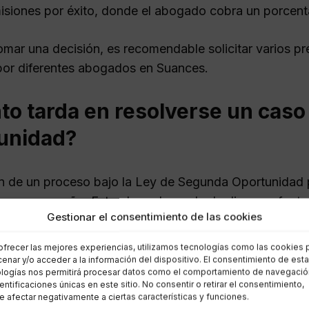
siones por éxito, donde el abogado cobra un porcent
omar una decisión, es recomendable solicitar varios p
por diferentes abogados en Suances.
to tarda en resolverse un cas
unidad?
n de un proceso bajo la Ley de Segunda Oportunidad 
 meses y un año. Este plazo depende de diversos facto
Gestionar el consentimiento de las cookies
e deudas involucradas. Algunos de los componentes qu
ofrecer las mejores experiencias, utilizamos tecnologías como las cookies 
apidez con la que se presenta la documentación reque
enar y/o acceder a la información del dispositivo. El consentimiento de est
logías nos permitirá procesar datos como el comportamiento de navegació
ooperación de los acreedores durante las negociacion
dentificaciones únicas en este sitio. No consentir o retirar el consentimiento,
arga de trabajo del juez asignado al caso.
 afectar negativamente a ciertas características y funciones.