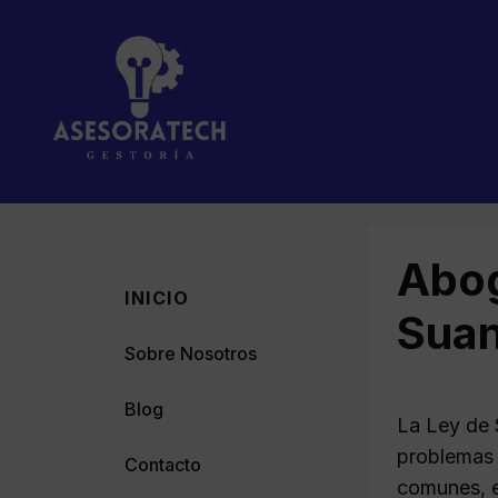
Saltar
al
contenido
Abog
INICIO
Sua
Sobre Nosotros
Blog
La Ley de 
problemas 
Contacto
comunes, e