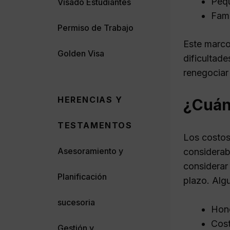
Pequ
Visado Estudiantes
Fami
Permiso de Trabajo
Este marco
Golden Visa
dificultade
renegociar
HERENCIAS Y
¿Cuán
TESTAMENTOS
Los costos
Asesoramiento y
considerab
considerar
Planificación
plazo. Alg
sucesoria
Hono
Cost
Gestión y