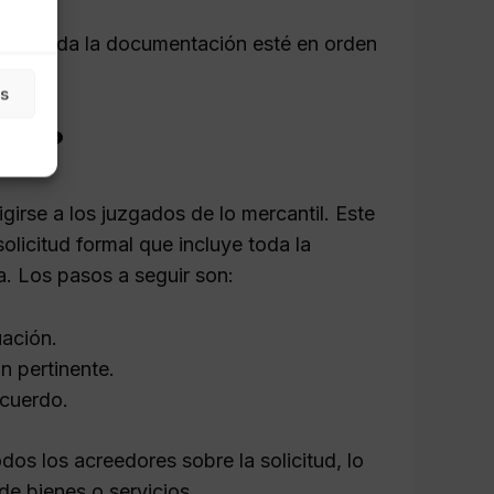
 que toda la documentación esté en orden
as
dad?
girse a los juzgados de lo mercantil. Este
olicitud formal que incluye toda la
a. Los pasos a seguir son:
uación.
n pertinente.
acuerdo.
os los acreedores sobre la solicitud, lo
de bienes o servicios.