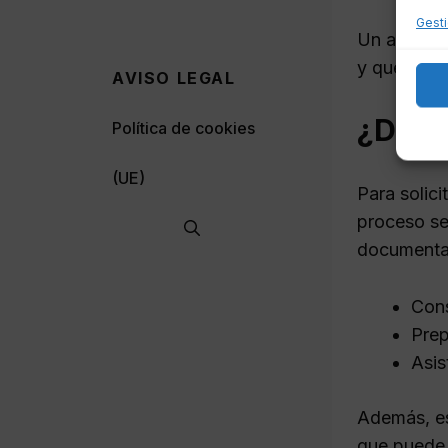
Gesti
Un abogado
y que se s
AVISO LEGAL
¿Dónd
Política de cookies
(UE)
Para solici
proceso se
documentac
Cons
Prep
Asis
Además, es
que puede 