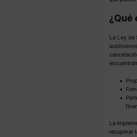
¿Qué 
La Ley de 
autónomos 
cancelació
encuentran
Prop
Fome
Perm
fina
La impleme
recuperar l