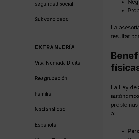
Nego
seguridad social
Prop
Subvenciones
La asesorí
resultar c
EXTRANJERÍA
Benef
Visa Nómada Digital
física
Reagrupación
La Ley de 
Familiar
autónomos.
problemas 
Nacionalidad
a:
Española
Pers