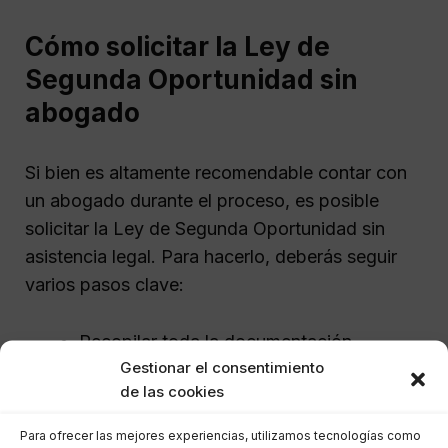
Cómo solicitar la Ley de
Segunda Oportunidad sin
abogado
Si bien es altamente recomendable contar con
un abogado durante el proceso, es posible
solicitar la Ley de Segunda Oportunidad sin
asistencia legal. Para hacerlo, deberás seguir
varios pasos clave:
Recopilar toda la documentación
Gestionar el consentimiento
financiera, incluyendo deudas, ingresos,
de las cookies
y gastos.
Elaborar un plan de pagos que sea
Para ofrecer las mejores experiencias, utilizamos tecnologías como