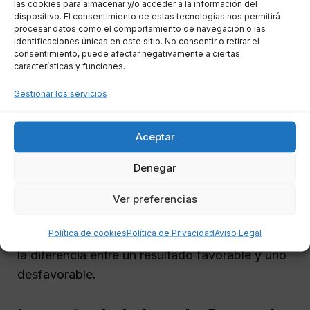
realista y que muestre tu disposición a
las cookies para almacenar y/o acceder a la información del
dispositivo. El consentimiento de estas tecnologías nos permitirá
saldar tus deudas.
procesar datos como el comportamiento de navegación o las
Presentar la solicitud ante el juzgado
identificaciones únicas en este sitio. No consentir o retirar el
consentimiento, puede afectar negativamente a ciertas
correspondiente, lo cual implica llenar
características y funciones.
formularios específicos.
Gestionar los servicios
Asistir a la audiencia donde se
presentarán tus argumentos y se
Aceptar
discutirá el plan propuesto con tus
acreedores.
Denegar
Sin embargo, es importante tener en cuenta que
Ver preferencias
el proceso puede ser complicado y lleno de
Política de cookies
Política de Privacidad
Aviso Legal
matices legales. La asesoría legal puede marcar
la diferencia entre un resultado favorable y uno
desfavorable.