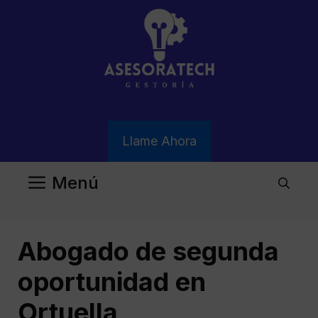
Saltar
al
contenido
Llame Ahora
Menú
Abogado de segunda
oportunidad en
Ortuella