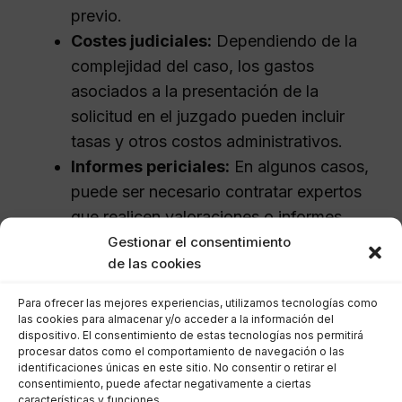
previo.
Costes judiciales:
Dependiendo de la
complejidad del caso, los gastos
asociados a la presentación de la
solicitud en el juzgado pueden incluir
tasas y otros costos administrativos.
Informes periciales:
En algunos casos,
puede ser necesario contratar expertos
que realicen valoraciones o informes
sobre la situación financiera del deudor.
Gestionar el consentimiento
de las cookies
Es importante tener en cuenta que, aunque
Para ofrecer las mejores experiencias, utilizamos tecnologías como
existen costes asociados, el beneficio a largo
las cookies para almacenar y/o acceder a la información del
dispositivo. El consentimiento de estas tecnologías nos permitirá
plazo de liberarse de deudas puede superar
procesar datos como el comportamiento de navegación o las
con creces la inversión inicial. La asesoría de un
identificaciones únicas en este sitio. No consentir o retirar el
consentimiento, puede afectar negativamente a ciertas
abogado especializado puede facilitar la
características y funciones.