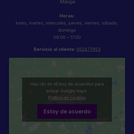
Málaga
Horas:
lunes, martes, miércoles, jueves, viernes, sábado,
domingo
09:00 – 17:00
Servicio al cliente:
952477953
Haz clic en «Estoy de acuerdo» para
activar Google maps
Política de cookies
Estoy de acuerdo