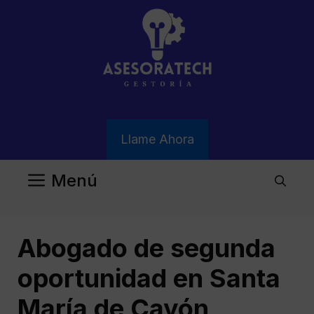
Saltar
al
contenido
Llame Ahora
Menú
Abogado de segunda
oportunidad en Santa
María de Cayón